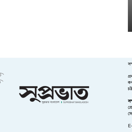
সম
প্
কর
চট
সম
প্
ফ
E-