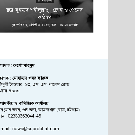
শিল্প-সাহিত্য
রুদ্র মুহম্মদ শহীদুল্লাহ্ : দ্রোহ ও প্রেমের
কন্ঠস্বর
বৃহস্পতিবার, আগস্ট ৬, ২০২৬; সময় : ১০:১৪ অপরাহ্ণ
বৃহস্পতিবার, আগস্
্পাদক :
রুশো মাহমুদ
রকাশক :
মোহাম্মদ ওমর ফারুক
্ণফুলী টাওয়ার, ৬৩, এস. এস. খালেদ রোড
্টগ্রাম-৪০০০
্পাদকীয় ও বাণিজ্যিক কার্যালয়
রেস ক্লাব ভবন, ৬ষ্ঠ তলা, জামালখান রোড, চট্টগ্রাম।
োন : 02333363044-45
mail :
news@suprobhat.com