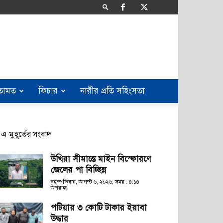
তামত
ফিচার
নারীর প্রতি সহিংসতা
এ মুহূর্তের সংবাদ
উখিয়া সীমান্তে মাইন বিস্ফোরণে
জেলের পা বিচ্ছিন্ন
বৃহস্পতিবার, আগস্ট ৬, ২০২৬; সময় : ৪:১৪
অপরাহ্ণ
পটিয়ায় ৩ কোটি টাকার ইয়াবা
উদ্ধার