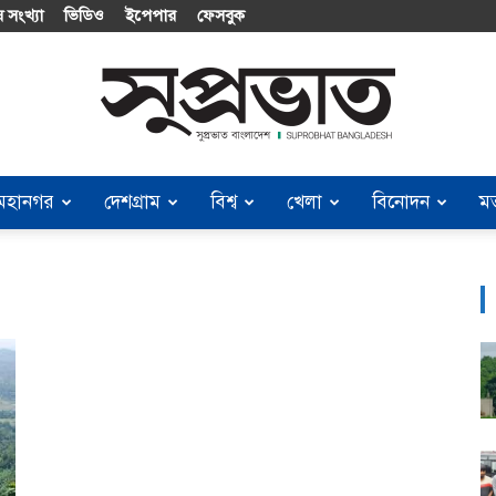
 সংখ্যা
ভিডিও
ইপেপার
ফেসবুক
মহানগর
দেশগ্রাম
বিশ্ব
খেলা
বিনোদন
ম
Suprobhat
Bangladesh