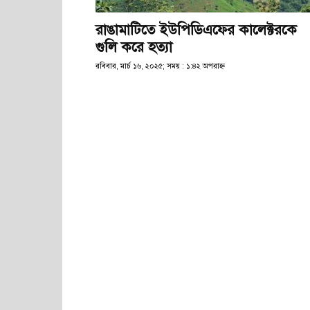
রাঙামাটিতে ইউপিডিএফের কালেক্টরকে
গুলি করে হত্যা
রবিবার, মার্চ ১৬, ২০২৫; সময় : ১:৪২ অপরাহ্ণ