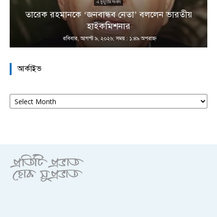
এ মুহূর্তের সংবাদ
তারেক রহমানকে ‘জনবান্ধব নেতা’ বললেন ভারতীয়
হাইকমিশনার
রবিবার, আগস্ট ৯, ২০২৬; সময় : ১:৪৯ অপরাহ্ণ
আর্কাইভ
আর্কাইভ