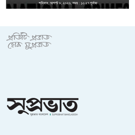
শনিবার, আগস্ট ৮, ২০২৬; সময় : ১০:২৭ পূর্বাহ্ণ