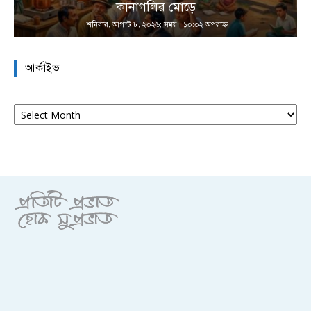
কানাগলির মোড়ে
শনিবার, আগস্ট ৮, ২০২৬; সময় : ১০:০২ অপরাহ্ণ
আর্কাইভ
আর্কাইভ