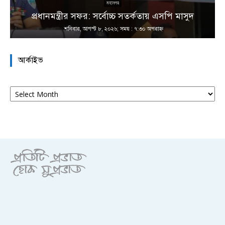
না
মহানগর
প্রধানমন্ত্রীর সফর: সর্বোচ্চ সতর্কতায় এসপি মাসুদ
শনিবার, আগস্ট ৮, ২০২৬; সময় : ৭:৩০ অপরাহ্ণ
আর্কাইভ
আর্কাইভ