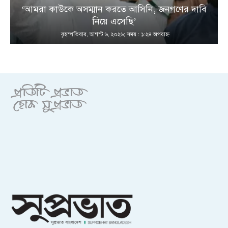
‘আমরা কাউকে অসম্মান করতে আসিনি, জনগণের দাবি
নিয়ে এসেছি’
বৃহস্পতিবার, আগস্ট ৬, ২০২৬; সময় : ১:২৪ অপরাহ্ণ