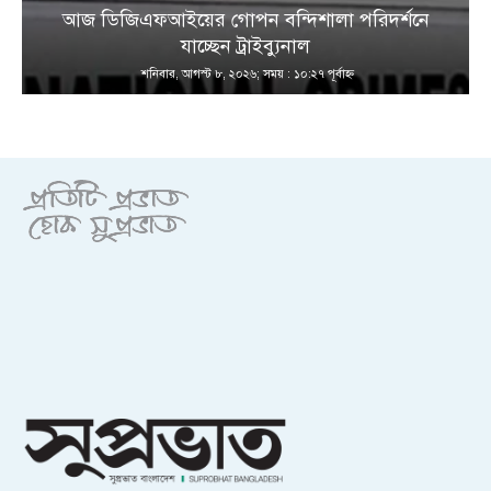
আজ ডিজিএফআইয়ের গোপন বন্দিশালা পরিদর্শনে
যাচ্ছেন ট্রাইব্যুনাল
শনিবার, আগস্ট ৮, ২০২৬; সময় : ১০:২৭ পূর্বাহ্ণ