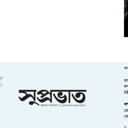
সম
প্
কর
চট
সম
প্
ফ