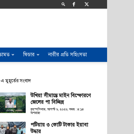
তামত
ফিচার
নারীর প্রতি সহিংসতা
এ মুহূর্তের সংবাদ
উখিয়া সীমান্তে মাইন বিস্ফোরণে
জেলের পা বিচ্ছিন্ন
বৃহস্পতিবার, আগস্ট ৬, ২০২৬; সময় : ৪:১৪
অপরাহ্ণ
পটিয়ায় ৩ কোটি টাকার ইয়াবা
উদ্ধার