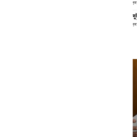
বৃ
দ
বৃহ