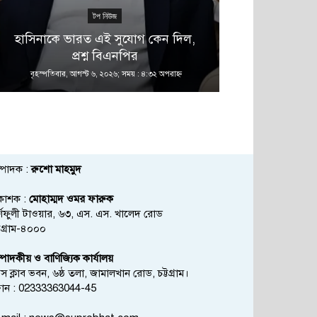
টপ নিউজ
হাসিনাকে ভারত এই সুযোগ কেন দিল,
সিভাসু বিশ্বব
প্রশ্ন বিএনপির
থাকছে 
বৃহস্পতিবার, আগস্ট ৬, ২০২৬; সময় : ৪:৩২ অপরাহ্ণ
বৃহস্পতিবার, আগস্
্পাদক :
রুশো মাহমুদ
রকাশক :
মোহাম্মদ ওমর ফারুক
্ণফুলী টাওয়ার, ৬৩, এস. এস. খালেদ রোড
্টগ্রাম-৪০০০
্পাদকীয় ও বাণিজ্যিক কার্যালয়
রেস ক্লাব ভবন, ৬ষ্ঠ তলা, জামালখান রোড, চট্টগ্রাম।
োন : 02333363044-45