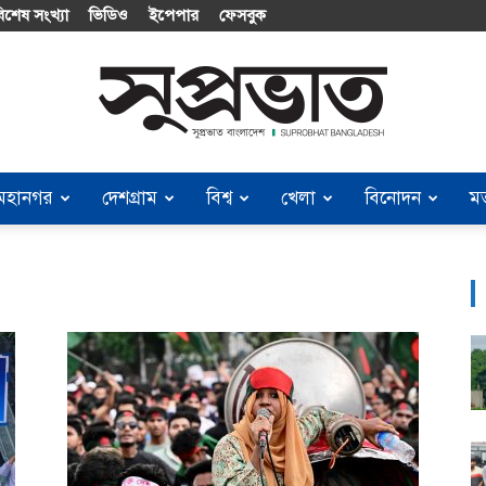
িশেষ সংখ্যা
ভিডিও
ইপেপার
ফেসবুক
মহানগর
দেশগ্রাম
বিশ্ব
খেলা
বিনোদন
ম
Suprobhat
Bangladesh