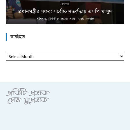
না
মহানগর
প্রধানমন্ত্রীর সফর: সর্বোচ্চ সতর্কতায় এসপি মাসুদ
শনিবার, আগস্ট ৮, ২০২৬; সময় : ৭:৩০ অপরাহ্ণ
আর্কাইভ
আর্কাইভ