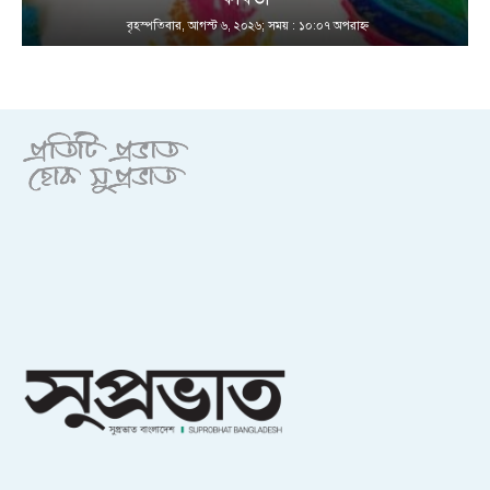
বৃহস্পতিবার, আগস্ট ৬, ২০২৬; সময় : ১০:০৭ অপরাহ্ণ