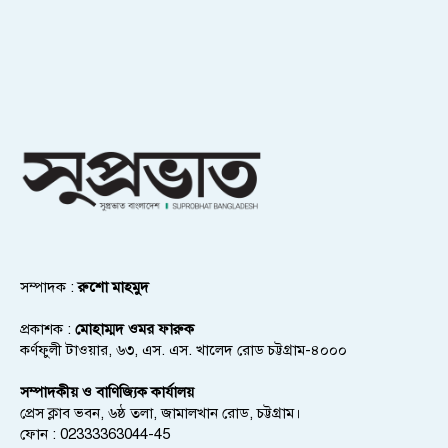
সম্পাদক :
রুশো মাহমুদ
প্রকাশক :
মোহাম্মদ ওমর ফারুক
কর্ণফুলী টাওয়ার, ৬৩, এস. এস. খালেদ রোড চট্টগ্রাম-৪০০০
সম্পাদকীয় ও বাণিজ্যিক কার্যালয়
প্রেস ক্লাব ভবন, ৬ষ্ঠ তলা, জামালখান রোড, চট্টগ্রাম।
ফোন : 02333363044-45