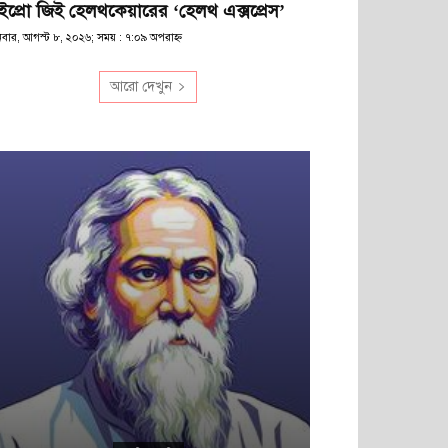
ইপ্রো জিই হেলথকেয়ারের ‘হেলথ এক্সপ্রেস’
িবার, আগস্ট ৮, ২০২৬; সময় : ৭:০৯ অপরাহ্ণ
আরো দেখুন