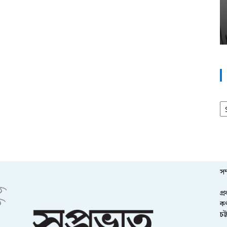
আর
সম
প্
কর
চট