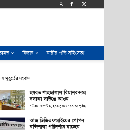
তামত
ফিচার
নারীর প্রতি সহিংসতা
এ মুহূর্তের সংবাদ
হযরত শাহজালাল বিমানবন্দরে
বলাকা লাউঞ্জে আগুন
শনিবার, আগস্ট ৮, ২০২৬; সময় : ১০:৩১ পূর্বাহ্ণ
আজ ডিজিএফআইয়ের গোপন
বন্দিশালা পরিদর্শনে যাচ্ছেন