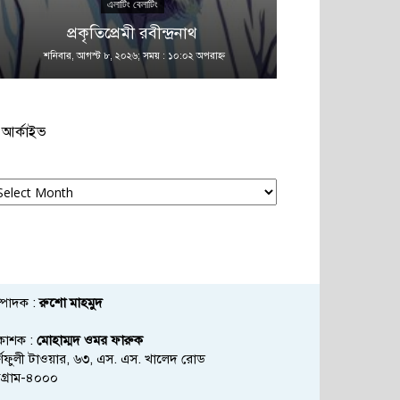
এলাটিং বেলাটিং
এ
প্রকৃতিপ্রেমী রবীন্দ্রনাথ
কান
শনিবার, আগস্ট ৮, ২০২৬; সময় : ১০:০২ অপরাহ্ণ
শনিবার, আগস্ট ৮
আর্কাইভ
্কাইভ
্পাদক :
রুশো মাহমুদ
রকাশক :
মোহাম্মদ ওমর ফারুক
্ণফুলী টাওয়ার, ৬৩, এস. এস. খালেদ রোড
্টগ্রাম-৪০০০