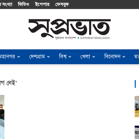
 সংখ্যা
ভিডিও
ইপেপার
ফেসবুক
মহানগর
দেশগ্রাম
বিশ্ব
খেলা
বিনোদন
ম
Suprobhat
োগ নেই’
Bangladesh