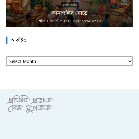
এলাটিং বেলাটিং
কানাগলির মোড়ে
শনিবার, আগস্ট ৮, ২০২৬; সময় : ১০:০২ অপরাহ্ণ
আর্কাইভ
আর্কাইভ