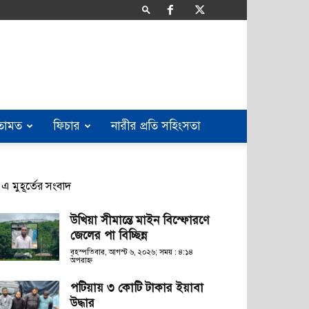
তামত
ফিচার
নারীর প্রতি সহিংসতা
এ মুহূর্তের সংবাদ
উখিয়া সীমান্তে মাইন বিস্ফোরণে
জেলের পা বিচ্ছিন্ন
বৃহস্পতিবার, আগস্ট ৬, ২০২৬; সময় : ৪:১৪
অপরাহ্ণ
পটিয়ায় ৩ কোটি টাকার ইয়াবা
উদ্ধার