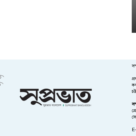
সম
প্
কর
চট
সম
প্
ফ
E-