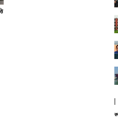
তি
রু