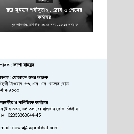
শিল্প-সাহিত্য
রুদ্র মুহম্মদ শহীদুল্লাহ্ : দ্রোহ ও প্রেমের
কন্ঠস্বর
বৃহস্পতিবার, আগস্ট ৬, ২০২৬; সময় : ১০:১৪ অপরাহ্ণ
বৃহস্পতিবার, আগস্
্পাদক :
রুশো মাহমুদ
রকাশক :
মোহাম্মদ ওমর ফারুক
্ণফুলী টাওয়ার, ৬৩, এস. এস. খালেদ রোড
্টগ্রাম-৪০০০
্পাদকীয় ও বাণিজ্যিক কার্যালয়
রেস ক্লাব ভবন, ৬ষ্ঠ তলা, জামালখান রোড, চট্টগ্রাম।
োন : 02333363044-45
mail :
news@suprobhat.com