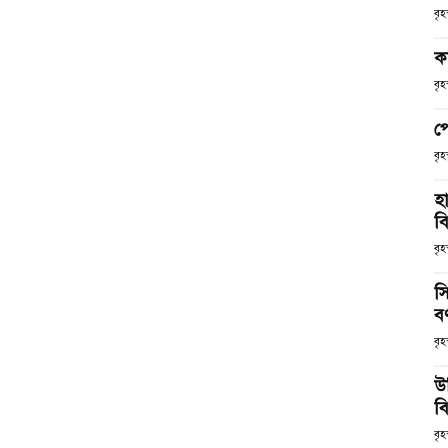
বৃ
ক
বৃ
প
বৃ
হ
ব
বৃহ
স
ব
বৃহ
উ
বি
বৃহ