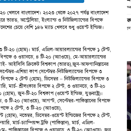
শুক
ি-২০ খেলবে বাংলাদেশ। ২০২৩ থেকে ২০২৭ পর্যন্ত বাংলাদেশ
রত, অস্ট্রেলিয়া, ইংল্যান্ড ও নিউজিল্যান্ডের বিপক্ষে
রু
েশের চেয়ে বেশি ১৪৬ ম্যাচ খেলবে শুধু ওয়েস্ট ইন্ডিজ।
বৃ
 টি-২০ (হোম)। মার্চ, এপ্রিল-আয়ারল্যান্ডের বিপক্ষে ১ টেস্ট,
িপক্ষে ৩ ওয়ানডে, ৪ টি-২০ (অ্যাওয়ে), মে-আয়ারল্যান্ডের
লাই- আইসিসি ক্রিকেট বিশ্বকাপ (ভারত),জুন-আফগানিস্তানের
্টেম্বর-এশিয়া কাপ সেপ্টেম্বর-নিউজিল্যান্ডের বিপক্ষে ৩
বিপক্ষে ২ টেস্ট (হোম), ডিসেম্বর – নিউজিল্যান্ডের বিপক্ষে ৩
ি, মার্চ- শ্রীলংকার বিপক্ষে ২ টেস্ট, ৩ ওয়ানডে, ৩ টি-২০
 (হোম), জুন-টি-২০ বিশ্বকাপ (ওয়েস্ট ইন্ডিজ, যুক্তরাষ্ট্র)।
 ৩ টি-২০ (অ্যাওয়ে), আগস্ট, সেপ্টেম্বর-পাকিস্তানের বিপক্ষে
পক্ষে ২ টেস্ট, ৩ টি-২০ (অ্যাওয়ে),
্ট (হোম), নভেম্বর, ডিসেম্বর-ওয়েস্ট ইন্ডিজের বিপক্ষে ২ টেস্ট,
 মার্চ-চ্যাম্পিয়ন্স ট্রফি (পাকিস্তান), মার্চ, এপ্রিল-
মে- পাকিস্তানের বিপক্ষে ৩ ওয়ানডে, ৩ টি-২০ (অ্যাওয়ে), জুন,