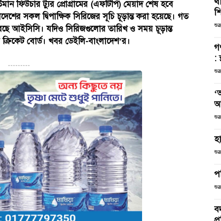
থা
্তমান ফিউচার ট্যুর প্রোগ্রামের (এফটিপি) মেয়াদ শেষ হবে
শ
েশের সকল দ্বিপাক্ষিক সিরিজের সূচি চূড়ান্ত করা হয়েছে। গত
শুক
করেছে আইসিসি। যদিও সিরিজগুলোর তারিখ ও সময় চূড়ান্ত
ষ্ট ক্রিকেট বোর্ড। খবর ডেইলি-বাংলাদেশ’র।
গ
: 
---------
শুক
‘
আ
শুক
হা
শুক
পর
শুক
বদ
প