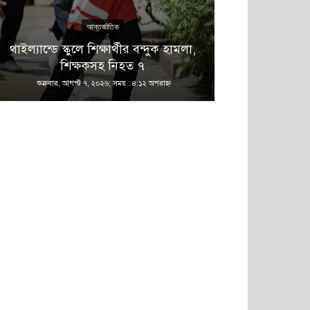
আন্তর্জাতিক
এ 
থাইল্যান্ডে স্কুলে শিক্ষার্থীর বন্দুক হামলা,
গণমাধ্যম শক্
শিক্ষকসহ নিহত ৭
শক্তিশালী হবে 
শুক্রবার, আগস্ট ৭, ২০২৬; সময় : ৪:১২ অপরাহ্ণ
শুক্রবার, আগস্ট