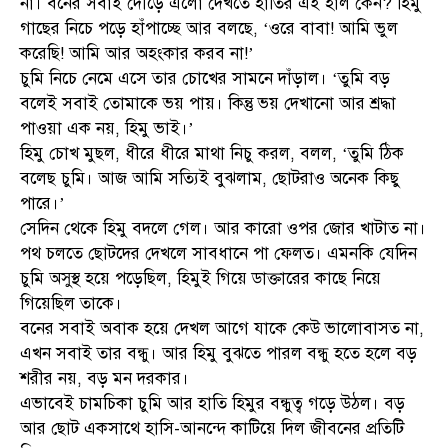
না। বনের সবাই দৌড়ে এলো দেখতে হাতির এই হাল কেন? হিমু
গাছের নিচে পড়ে হাঁপাচ্ছে আর বলছে, ‘ওরে বাবা! আমি ভুল
করেছি! আমি আর অহংকার করব না!’
চুমি নিচে নেমে এসে তার চোখের সামনে দাঁড়াল। ‘তুমি বড়
বলেই সবাই তোমাকে ভয় পায়। কিন্তু ভয় দেখানো আর শ্রদ্ধা
পাওয়া এক নয়, হিমু ভাই।’
হিমু চোখ মুছল, ধীরে ধীরে মাথা নিচু করল, বলল, ‘তুমি ঠিক
বলেছ চুমি। আজ আমি সত্যিই বুঝলাম, ছোটরাও অনেক কিছু
পারে।’
সেদিন থেকে হিমু বদলে গেল। আর কারো ওপর জোর খাটাত না।
পথ চলতে ছোটদের দেখলে সাবধানে পা ফেলত। এমনকি যেদিন
চুমি অসুস্থ হয়ে পড়েছিল, হিমুই গিয়ে ডাক্তারের কাছে নিয়ে
গিয়েছিল তাকে।
বনের সবাই অবাক হয়ে দেখল আগে যাকে কেউ ভালোবাসত না,
এখন সবাই তার বন্ধু। আর হিমু বুঝতে পারল বন্ধু হতে হলে বড়
শরীর নয়, বড় মন দরকার।
এভাবেই চামচিকা চুমি আর হাতি হিমুর বন্ধুত্ব গড়ে উঠল। বড়
আর ছোট একসাথে হাসি-আনন্দে কাটিয়ে দিল জীবনের প্রতিটি