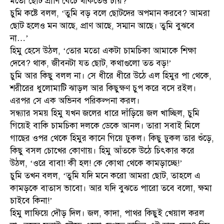
মতো ছোট প্রাণি বেঁচে থাকতেও চায়?’
চুমি কষ্টে বলল, ‘তুমি বড় বলে ছোটদের অপমান করবে? আমরা
ছোট হলেও মন আছে, প্রাণ আছে, সম্মান আছে। তুমি বুঝবে
না…’
হিমু হেসে উঠল, ‘তোর মতো একটা চামচিকা আমাকে শিক্ষা
দেবে? থাক, জীবনটা যত ছোট, কথাগুলো তত বড়!’
চুমি আর কিছু বলল না। সে ধীরে ধীরে উঠে এল হিমুর পা থেকে,
শরীরের ধুলোমাটি ঝাড়ল আর কিছুক্ষণ চুপ করে বসে রইল।
এরপর সে এক অভিনব পরিকল্পনা করল।
সন্ধ্যার সময় হিমু যখন জলের ধারে দাঁড়িয়ে জল খাচ্ছিল, চুমি
গিয়েই বাকি চামচিকা দলকে ডেকে আনল। তারা সবাই মিলে
গাছের ওপর থেকে হিমুর কানে গিয়ে ঢুকল। কিছু ঢুকল তার শুঁড়ে,
কিছু বসল চোখের কোণায়। হিমু আঁতকে উঠে চিৎকার করে
উঠল, ‘ওরে বাবা! কী হল! কে কোথা থেকে কামড়াচ্ছে!’
চুমি তখন বলল, ‘তুমি যদি মনে করো আমরা ছোট, তাহলে এ
কামড়কে বাতাস ভাবো। আর যদি বুঝতে পারো তবে বলো, ক্ষমা
চাইবে কিনা!’
হিমু লাফিয়ে দৌড় দিল। জল, কাদা, পাথর কিছুই খেয়াল করল