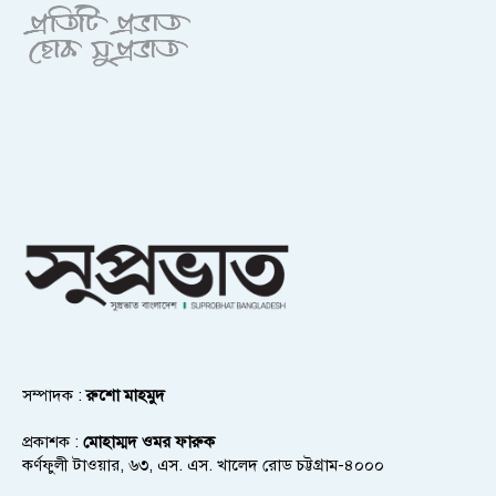
সম্পাদক :
রুশো মাহমুদ
প্রকাশক :
মোহাম্মদ ওমর ফারুক
কর্ণফুলী টাওয়ার, ৬৩, এস. এস. খালেদ রোড চট্টগ্রাম-৪০০০