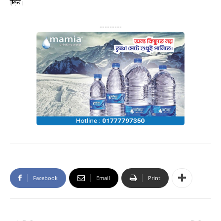
দিন।
---------
Facebook
Email
Print