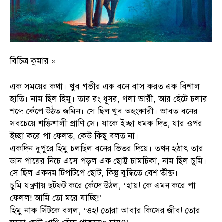
বিচিত্র কুমার »
এক সময়ের কথা। খুব গভীর এক বনে বাস করত এক বিশাল
হাতি। নাম ছিল হিমু। তার রং ধূসর, গলা ভারী, আর হেঁটে চলার
শব্দে কেঁপে উঠত জমিন। সে ছিল খুব অহংকারী। ভাবত বনের
সবচেয়ে শক্তিশালী প্রাণি সে। যাকে ইচ্ছা ধমক দিত, যার ওপর
ইচ্ছা করে পা ফেলত, কেউ কিছু বলত না।
একদিন দুপুরে হিমু চলছিল বনের ভিতর দিয়ে। তখন হঠাৎ তার
ডান পায়ের নিচে এসে পড়ল এক ছোট্ট চামচিকা, নাম ছিল চুমি।
সে ছিল একদম টিপটিপে ছোট, কিন্তু বুদ্ধিতে বেশ তীক্ষ্ণ।
চুমি যন্ত্রণায় ছটফট করে কেঁদে উঠল, ‘হায়! কে এমন করে পা
ফেলল! আমি তো মরে যাচ্ছি!’
হিমু নাক সিঁটকে বলল, ‘ওহ! তোরা আবার কিসের জীব! তোর