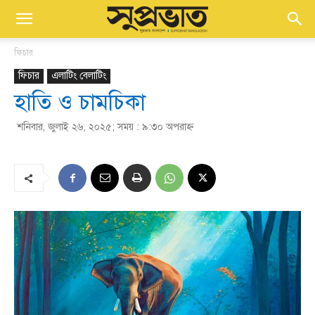
ফিচার
ফিচার
এলাটিং বেলাটিং
হাতি ও চামচিকা
শনিবার, জুলাই ২৬, ২০২৫; সময় : ৯:৩০ অপরাহ্ণ