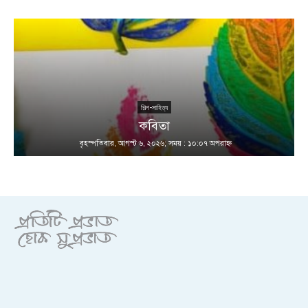
শিল্প-সাহিত্য
কবিতা
বৃহস্পতিবার, আগস্ট ৬, ২০২৬; সময় : ১০:০৭ অপরাহ্ণ