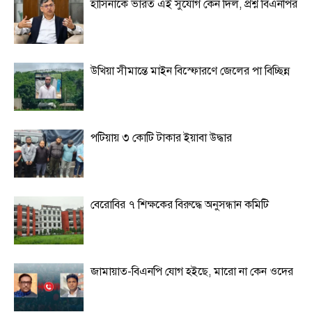
হাসিনাকে ভারত এই সুযোগ কেন দিল, প্রশ্ন বিএনপির
উখিয়া সীমান্তে মাইন বিস্ফোরণে জেলের পা বিচ্ছিন্ন
পটিয়ায় ৩ কোটি টাকার ইয়াবা উদ্ধার
বেরোবির ৭ শিক্ষকের বিরুদ্ধে অনুসন্ধান কমিটি
জামায়াত-বিএনপি যোগ হইছে, মারো না কেন ওদের