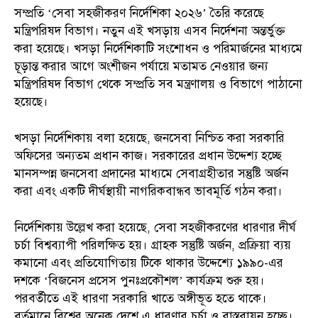
সম্প্রতি ‘সেবা সহজীকরণ নির্দেশিকা ২০২৬’ তৈরি করেছে
মন্ত্রিপরিষদ বিভাগ। নতুন এই খসড়ায় এসব নির্দেশনা অন্তর্ভুক্ত
করা হয়েছে। খসড়া নির্দেশিকাটি সংশোধন ও পরিমার্জনের মাধ্যমে
চূড়ান্ত করার আগে অংশীজন পর্যায়ে মতামত নেওয়ার জন্য
মন্ত্রিপরিষদ বিভাগ থেকে সম্প্রতি সব মন্ত্রণালয় ও বিভাগে পাঠানো
হয়েছে।
খসড়া নির্দেশিকায় বলা হয়েছে, জনসেবা নিশ্চিত করা সরকারি
অফিসের অন্যতম প্রধান কাজ। সরকারের প্রধান উদ্দেশ্য হচ্ছে
মানসম্পন্ন জনসেবা প্রদানের মাধ্যমে সেবাগ্রহীতার সন্তুষ্টি অর্জন
করা এবং একটি দীর্ঘস্থায়ী নাগরিকবান্ধব ভাবমূর্তি গঠন করা।
নির্দেশিকায় উল্লেখ করা হয়েছে, সেবা সহজীকরণের ধারণার দীর্ঘ
চর্চা বিশ্বব্যাপী পরিলক্ষিত হয়। গ্রাহক সন্তুষ্টি অর্জন, প্রক্রিয়া ব্যয়
কমানো এবং প্রতিযোগিতায় টিকে থাকার উদ্দেশ্যে ১৯৯০-এর
দশকে ‘বিজনেস প্রসেস পুনঃপ্রকৌশল’ কার্যক্রম শুরু হয়।
পরবর্তীতে এই ধারণা সরকারি খাতে অঙ্গীভূত হতে থাকে।
বর্তমানে বিশ্বের অনেক দেশে এ ধারণার চর্চা ও বাস্তবায়ন হচ্ছে।