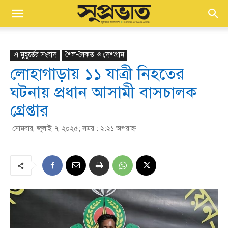
এ মুহূর্তের সংবাদ
শৈল-সৈকত ও দেশগ্রাম
লোহাগাড়ায় ১১ যাত্রী নিহতের
ঘটনায় প্রধান আসামী বাসচালক
গ্রেপ্তার
সোমবার, জুলাই ৭, ২০২৫; সময় : ২:২১ অপরাহ্ণ