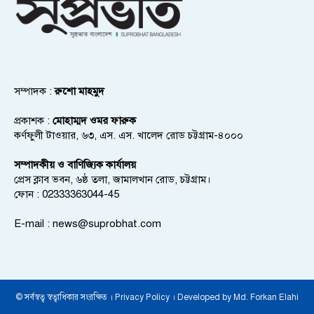
সম্পাদক :
রুশো মাহমুদ
প্রকাশক :
মোহাম্মদ ওমর ফারুক
কর্ণফুলী টাওয়ার, ৬৩, এস. এস. খালেদ রোড চট্টগ্রাম-৪০০০
সম্পাদকীয় ও বাণিজ্যিক কার্যালয়
প্রেস ক্লাব ভবন, ৬ষ্ঠ তলা, জামালখান রোড, চট্টগ্রাম।
ফোন : 02333363044-45
E-mail :
news@suprobhat.com
© সর্বস্বত্ব স্বত্বাধিকার সংরক্ষিত । Privacy Policy । Developed by Md. Forkan Elahi