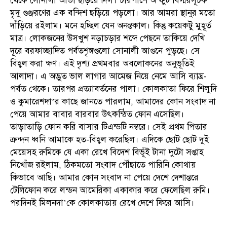
থেকে সোনালী আভা ছড়িয়ে দিল। চারপাশে অস্ফুট বিস্ময়সূচক
মৃদু গুঞ্জরণের এক বন্দিশ ছড়িয়ে পড়লো। আর আমরা স্থানুর মতো
দাঁড়িয়ে রইলাম। মনে হচ্ছিল যেন অনন্তকাল। কিন্তু কয়েকটু মুহূর্ত
মাত্র। লোকজনের উসখুশ নড়াচড়ার শব্দে পেছনে তাকিয়ে দেখি
দূরে বরফাচ্ছাদিত পর্বতশৃঙ্গগুলো সোনালী আগুনে পুড়ছে। সে
বিহ্বল করা ক্ষণ। এই দৃশ্য প্রথমবার অবলোকনের অনুভূতিই
আলাদা। এ অদ্ভুত ভাল লাগার আমেজ নিয়ে নেমে আসি ব্যাঘ্র-
পর্বত থেকে। তারপর প্রত্যাবর্তনের পালা। কোলকাতা ফিরে শিলুদি
ও কুমারেশদা’র কাছে জানতে পারলাম, আমাদের কোন সংবাদ না
পেয়ে আমার বাবার বারবার উৎকন্ঠিত ফোন এসেছিল।
তাড়াতাড়ি ফোন করি বাসার টিএন্ডটি নম্বরে। সেই প্রথম পিতার
ক্রন্দন ধ্বনি আমাকে হত-বিহ্বল করেছিল। এদিকে ছোট ছোট দুই
মেয়েসহ রুমিকে যে একা রেখে বিদেশ বিভূঁই টানা দুটো সপ্তাহ
নিখোঁজ রইলাম, ঠিকমতো সংবাদ পৌঁছাতে পারিনি কোথায়
কিভাবে আছি। আমার কোন সংবাদ না পেয়ে দেশে দেশান্তরে
টেলিফোন করে লন্ডন আমেরিকা একাকার করে ফেলেছিল রুমি।
পরদিনই মিলনদা’কে কোলকাতায় রেখে দেশে ফিরে আসি।