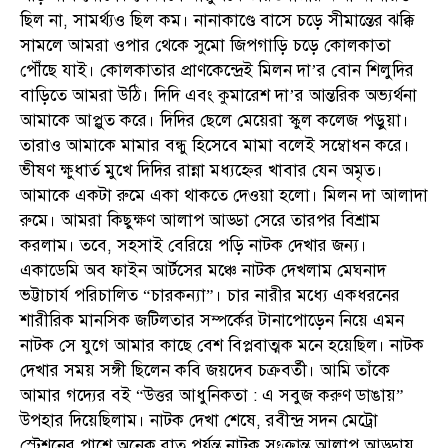
ছিল না, সামর্থ্যও ছিল কম। নানাকাণ্ডে বাসে চড়ে সীমান্তের ঝক্কি
সামলে আমরা ওপার থেকে সুমো জিপগাড়ি চড়ে কোলকাতা
পৌঁছে যাই। কোলকাতার প্রাণকেন্দ্রেই মিলন দা’র বোন শিলুদির
বাড়িতে আমরা উঠি। দিদি এবং কুমারেশ দা’র আন্তরিক অভ্যর্থনা
আমাকে আপ্লুত করে। দিদির ছেলে মেয়েরা স্কুল কলেজ পড়ুয়া।
তারাও আমাকে মামার বন্ধু হিসেবে মামা বলেই সম্বোধন করে।
ভীষণ ক্ষুধার্ত মুখে দিদির রান্না মধ্যহ্নের খাবার যেন অমৃত।
আমাকে একটা রুমে একা থাকতে দেওয়া হলো। মিলন দা আলাদা
রুমে। আমরা কিছুক্ষণ আলাপ আড্ডা সেরে তারপর বিশ্রাম
করলাম। তবে, সহসাই বেরিয়ে পড়ি নাটক দেখার জন্য।
একাডেমি অব ফাইন আর্টসের মঞ্চে নাটক দেখলাম মেঘনাদ
ভট্টাচার্য পরিচালিত “চারকন্যা”। চার নারীর মধ্যে একধরনের
শারীরিক মানসিক জটিলতার সম্পর্কের টানাপোড়েন নিয়ে এমন
নাটক সে যুগে আমার কাছে বেশ বিপ্লবাত্মক মনে হয়েছিল। নাটক
দেখার সময় সঙ্গী ছিলেন কবি জয়দেব চক্রবর্তী। আমি তাঁকে
আমার গদ্যের বই “উত্তর আধুনিকতা : এ সবুজ করুণ ডাঙায়”
উপহার দিয়েছিলাম। নাটক দেখা শেষে, রবীন্দ্র সদন মেট্রো
স্টেশনের পাশে অনেক রাত পর্যন্ত নাটক সংক্রান্ত আলাপ আড্ডায়