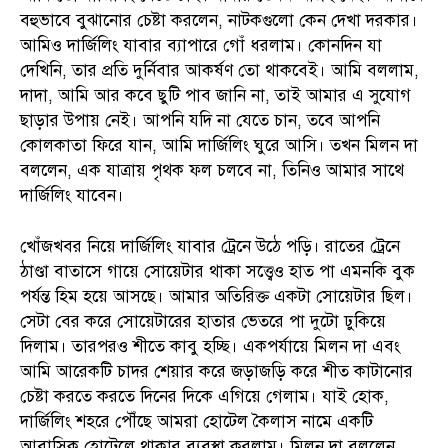
বহুভাবে বুঝানোর চেষ্টা করলেন, নাটকগুলো কেন দেখা দরকার।
আমিও দার্জিলিং যাবার ব্যাপারে গোঁ ধরলাম। কোনদিন যা
দেখিনি, তার প্রতি দুর্নিবার আকর্ষণ তো থাকবেই। আমি বললাম,
দাদা, আমি আর কবে ছুটি পাব জানি না, তাই আমার এ সুযোগ
ছাড়ার উপায় নেই। আপনি যদি না যেতে চান, তবে আপনি
কোলকাতা ফিরে যান, আমি দার্জিলিং ঘুরে আসি। তখন মিলন দা
বললেন, এক যাত্রায় পৃথক ফল চলবে না, তিনিও আমার সাথে
দার্জিলিং যাবেন।
খোঁজখবর নিয়ে দার্জিলিং যাবার ট্রেনে উঠে পড়ি। রাতের ট্রেনে
ঠাণ্ডা বাতাসে গায়ে সোয়েটার থাকা সত্ত্বেও হাত পা এমনকি বুক
পর্যন্ত হিম হয়ে আসছে। আমার অতিরিক্ত একটা সোয়েটার ছিল।
সেটা বের করে সোয়েটারের হাতার ভেতরে পা দুটো ঢুকিয়ে
দিলাম। তারপরও শীতে কাবু হচ্ছি। একপর্যায়ে মিলন দা এবং
আমি আরেকটি চাদর শেয়ার করে জড়াজড়ি করে শীত কাটানোর
চেষ্টা করতে করতে দিনের দিকে এগিয়ে গেলাম। যাই হোক,
দার্জিলিং শহরে পৌঁছে আমরা হোটেল কৈলাস নামে একটি
আবাসিক হোটেলে থাকার ব্যবস্থা করলাম। মিলন দা বললেন,