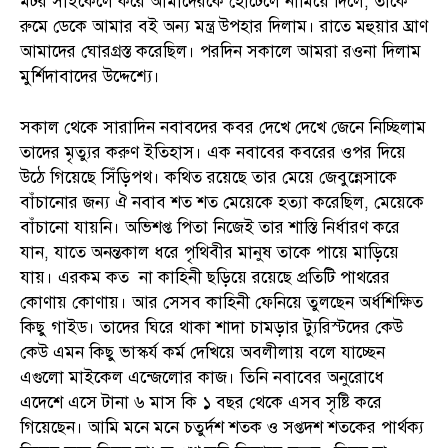
মটর সাইকেলে করে আমাদেরকে হোটেলে নামিয়ে দিলে, তাকে
রুমে ডেকে আমার বই অন্য মন্ত্র উপহার দিলাম। রাতে মহুয়ার ঘ্রাণ
আমাদের ঘোরগ্রস্ত করেছিল। পরদিন সকালে আমরা রওনা দিলাম
মুর্শিদাবাদের উদ্দেশ্যে।
সকাল থেকে সারাদিন নবাবদের কবর দেখে দেখে জেনে নিচ্ছিলাম
তাদের মৃত্যুর করুণ ইতিহাস। এক নবাবের কবরের ওপর দিয়ে
উঠে গিয়েছে সিঁড়িপথ। কথিত রয়েছে তার মেয়ে জেবুন্নেসাকে
বাঁচানোর জন্য ঐ নবাব শত শত মেয়েকে হত্যা করেছিল, মেয়েকে
বাঁচানো যায়নি। অভিশপ্ত পিতা নিজেই তার শাস্তি নির্ধারণ করে
যান, যাতে অনন্তকাল ধরে পৃথিবীর মানুষ তাকে পায়ে মাড়িয়ে
যায়। এরকম কত না কাহিনী ছড়িয়ে রয়েছে প্রতিটি পাথরের
কোণায় কোণায়। আর সেসব কাহিনী ফেনিয়ে তুলছেন অর্ধশিক্ষিত
কিছু গাইড। তাদের ঘিরে থাকা শাদা চামড়ার ট্যুরিস্টদের কেউ
কেউ এমন কিছু ভাস্কর্য কর্ম দেখিয়ে অবলীলায় বলে যাচ্ছেন
এগুলো মাইকেল এন্জেলোর কাজ। তিনি নবাবের অনুরোধে
এদেশে এসে টানা ৬ মাস কি ১ বছর থেকে এসব সৃষ্টি করে
গিয়েছেন। আমি মনে মনে চতুর্দশ শতক ও সপ্তদশ শতকের পার্থক্য