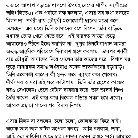
এভাবে আলাপ গড়াতে লাগলো উপমহাদেশের শাস্ত্রীয় সংগীতের
অলিগলিতেও। এক পর্যায়ে লক্ষ করলাম, এবার সব কথা বলছেন
মিলন দা। শর্বরী রায় চৌধুরী মনোযোগী ছাত্রের মতো শুনে
চলেছেন। এর মধ্যে তিনি আমাদের বলে দিলেন, তাঁর বাড়িতে
মধ্যাহ্ন ভোজ খেয়ে যেতে হবে। এই স্বারস্বত আড্ডা ছেড়ে
আমাদেরও উঠতে ইচ্ছে করছিল না। দুপুর তিনটে নাগাদ আমরা
অত্যন্ত আন্তরিক পরিবেশে দিবারাশ গ্রহণ করলাম। তারপর শর্বরী
রায় চৌধুরী আমাদের নিয়ে গেলেন তাঁর কাজের ঘরে। বিশাল ঘর
জুড়ে নানারকম সমাপ্ত অর্ধসমাপ্ত অনেক ভাস্কর্যকর্মের ছড়াছড়ি।
তিনি একেকটা কাজের কী সুন্দর করে ব্যাখ্যা করে গেলেন।
দীর্ঘসময় আমরা এই ঘরে কাটালাম। তিনি তাঁর ছেলের কাজের
ঘরও দেখালেন। ছেলে মেটাল ব্যবহার করে তার ভাস্কর্য শিল্প
তৈরি করেন। এই করে করে বিকেল গড়িয়ে সন্ধ্যা হয়ে এলো।
আরেক প্রস্থ চা পানের পর বিদায় নিলাম।
এবার মিলন দা বললেন, চলো চলো, কোলকাতা ফিরে যাই।
অনেক ভাল ভাল নাটক অপেক্ষা করছে। আমি বললাম, দাদা,
আমি তো দার্জিলিং যেতে চাই। দাদার তেমন আগ্রহ নেই। আমাকে