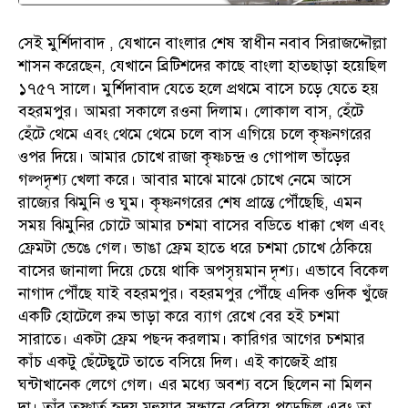
সেই মুর্শিদাবাদ , যেখানে বাংলার শেষ স্বাধীন নবাব সিরাজদ্দৌল্লা
শাসন করেছেন, যেখানে ব্রিটিশদের কাছে বাংলা হাতছাড়া হয়েছিল
১৭৫৭ সালে। মুর্শিদাবাদ যেতে হলে প্রথমে বাসে চড়ে যেতে হয়
বহরমপুর। আমরা সকালে রওনা দিলাম। লোকাল বাস, হেঁটে
হেঁটে থেমে এবং থেমে থেমে চলে বাস এগিয়ে চলে কৃষ্ণনগরের
ওপর দিয়ে। আমার চোখে রাজা কৃষ্ণচন্দ্র ও গোপাল ভাঁড়ের
গল্পদৃশ্য খেলা করে। আবার মাঝে মাঝে চোখে নেমে আসে
রাজ্যের ঝিমুনি ও ঘুম। কৃষ্ণনগরের শেষ প্রান্তে পৌঁছেছি, এমন
সময় ঝিমুনির চোটে আমার চশমা বাসের বডিতে ধাক্কা খেল এবং
ফ্রেমটা ভেঙে গেল। ভাঙা ফ্রেম হাতে ধরে চশমা চোখে ঠেকিয়ে
বাসের জানালা দিয়ে চেয়ে থাকি অপসৃয়মান দৃশ্য। এভাবে বিকেল
নাগাদ পৌঁছে যাই বহরমপুর। বহরমপুর পৌঁছে এদিক ওদিক খুঁজে
একটি হোটেলে রুম ভাড়া করে ব্যাগ রেখে বের হই চশমা
সারাতে। একটা ফ্রেম পছন্দ করলাম। কারিগর আগের চশমার
কাঁচ একটু ছেঁটেছুটে তাতে বসিয়ে দিল। এই কাজেই প্রায়
ঘন্টাখানেক লেগে গেল। এর মধ্যে অবশ্য বসে ছিলেন না মিলন
দা। তাঁর তৃষ্ণার্ত হৃদয় মহুয়ার সন্ধানে বেরিয়ে পড়েছিল এবং তা