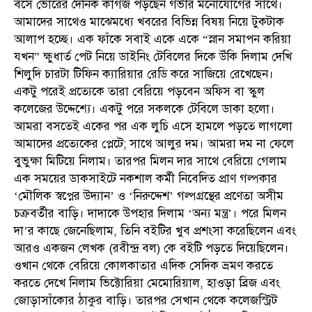
বসে ভোরের দৈনিক কাগজ পড়ছেন গভীর মনোযোগের সাথে।
আমাদের সাথেও মাঝেমধ্যে খবরের বিভিন্ন বিষয় নিয়ে টুকটাক
আলাপ হচ্ছে। এক ফাঁকে সবাই একে একে “স্নান সমাপন করিয়া
যখন” ক্ষুধার্ত পেট নিয়ে ডাইনিং টেবিলের দিকে উঁকি দিলাম দেখি
শিলুদি চারটা টিফিন ক্যারিয়ার রেডি করে সাজিয়ে রেখেছেন।
একটু পরেই প্রত্যেকে তারা বেরিয়ে পড়বেন অফিস বা স্কুল
কলেজের উদ্দেশ্যে। একটু পরে সকলকে টেবিলে ডাকা হলো।
আমরা বসতেই একের পর এক লুচি এসে হামলে পড়তে লাগলো
আমাদের প্রত্যেকের প্লেটে; সাথে আলুর দম। আমরা দম না ফেলে
বুভুক্ষা মিটিয়ে নিলাম। তারপর মিলন দার সাথে বেরিয়ে গেলাম
এক সময়ের ডাকসাইটে নকশাল কর্মী নিবেদিত প্রাণ গল্পকার
‘মৌলিক স্বপ্নের উদ্যান’ ও ‘নিরুদ্দেশ’ গল্পগ্রন্থের প্রণেতা অসীম
চক্রবর্তীর বাড়ি। দাদাকে উপহার দিলাম ‘অন্য মন্ত্র’। পরে মিলন
দা’র কাছে জেনেছিলাম, তিনি বইটির খুব প্রশংসা করেছিলেন এবং
আরও একজন লেখক (রবীন্দ্র বল) কে বইটি পড়তে দিয়েছিলেন।
ওখান থেকে বেরিয়ে কোলকাতার এদিক সেদিক ভ্রমণ করতে
করতে দেখে নিলাম ভিক্টোরিয়া মেমোরিয়াল, হাওড়া ব্রিজ এবং
জোড়াসাঁকোর ঠাকুর বাড়ি। তারপর সেখান থেকে কলেজস্ট্রিট