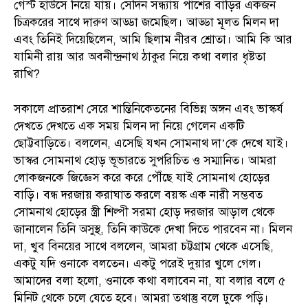
গেস্ট হাউসে নিয়ে যায়। সেদিন সন্ধ্যায় পাশের বাড়ির একজন
চিত্রকরের সাথে দারুণ আড্ডা জমেছিল। আড্ডা মূলত মিলন দা
এবং তিনিই দিয়েছিলেন, আমি ছিলাম নীরব শ্রোতা। আমি কি আর
যামিনী রায় আর অবনীন্দ্রনাথ ঠাকুর নিয়ে কথা বলার ধৃষ্টতা
রাখি?
সকালে প্রাতরাশ সেরে শান্তিনিকেতনের বিভিন্ন অঙ্গন এবং ভাস্কর্য
দেখতে দেখতে এক সময় মিলন দা নিয়ে গেলেন একটি
ছোট্টবাড়িতে। বললেন, এসেছি যখন সোমনাথ দা’কে দেখে যাই।
ভাস্কর সোমনাথ হোড় ভূভারতে সুপরিচিত ও সম্মানিত। আমরা
লোকজনকে জিজ্ঞেস করে করে পৌঁছে যাই সোমনাথ হোড়ের
বাড়ি। বন্ধ দরজায় করাঘাত করলে বয়স্ক এক নারী সম্ভবত
সোমনাথ হোড়ের স্ত্রী শিল্পী সরমা হোড় দরজার আড়াল থেকে
জানালেন তিনি অসুস্থ, তিনি কাউকে দেখা দিতে পারবেন না। মিলন
দা, খুব বিনয়ের সাথে বললেন, আমরা চট্টগ্রাম থেকে এসেছি,
একটু যদি ওনাকে বলতেন। একটু পরেই দুয়ার খুলে গেল।
আমাদের বলা হলো, ওনাকে কথা বলাবেন না, যা বলার বলে ৫
মিনিট থেকে চলে যেতে হবে। আমরা তথাস্তু বলে ঢুকে পড়ি।