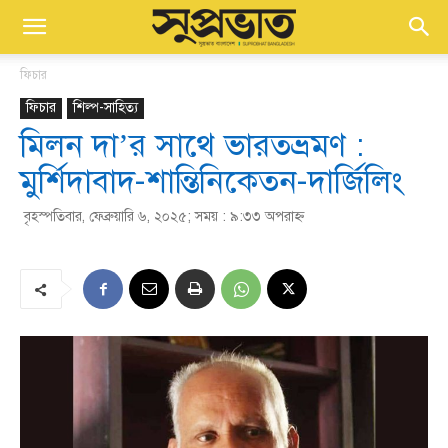
ফিচার
ফিচার
শিল্প-সাহিত্য
মিলন দা’র সাথে ভারতভ্রমণ :
মুর্শিদাবাদ-শান্তিনিকেতন-দার্জিলিং
বৃহস্পতিবার, ফেব্রুয়ারি ৬, ২০২৫; সময় : ৯:৩৩ অপরাহ্ণ