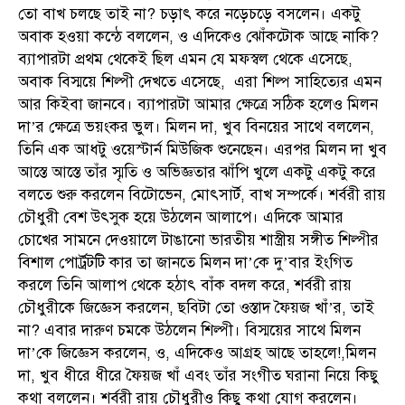
তো বাখ চলছে তাই না? চড়াৎ করে নড়েচড়ে বসলেন। একটু
অবাক হওয়া কন্ঠে বললেন, ও এদিকেও ঝোঁকটোক আছে নাকি?
ব্যাপারটা প্রথম থেকেই ছিল এমন যে মফস্বল থেকে এসেছে,
অবাক বিস্ময়ে শিল্পী দেখতে এসেছে, এরা শিল্প সাহিত্যের এমন
আর কিইবা জানবে। ব্যাপারটা আমার ক্ষেত্রে সঠিক হলেও মিলন
দা’র ক্ষেত্রে ভয়ংকর ভুল। মিলন দা, খুব বিনয়ের সাথে বললেন,
তিনি এক আধটু ওয়েস্টার্ন মিউজিক শুনেছেন। এরপর মিলন দা খুব
আস্তে আস্তে তাঁর স্মৃতি ও অভিজ্ঞতার ঝাঁপি খুলে একটু একটু করে
বলতে শুরু করলেন বিটোভেন, মোৎসার্ট, বাখ সম্পর্কে। শর্বরী রায়
চৌধুরী বেশ উৎসুক হয়ে উঠলেন আলাপে। এদিকে আমার
চোখের সামনে দেওয়ালে টাঙানো ভারতীয় শাস্ত্রীয় সঙ্গীত শিল্পীর
বিশাল পোর্ট্রটটি কার তা জানতে মিলন দা’কে দু’বার ইংগিত
করলে তিনি আলাপ থেকে হঠাৎ বাঁক বদল করে, শর্বরী রায়
চৌধুরীকে জিজ্ঞেস করলেন, ছবিটা তো ওস্তাদ ফৈয়জ খাঁ’র, তাই
না? এবার দারুণ চমকে উঠলেন শিল্পী। বিস্ময়ের সাথে মিলন
দা’কে জিজ্ঞেস করলেন, ও, এদিকেও আগ্রহ আছে তাহলে!,মিলন
দা, খুব ধীরে ধীরে ফৈয়জ খাঁ এবং তাঁর সংগীত ঘরানা নিয়ে কিছু
কথা বললেন। শর্বরী রায় চৌধুরীও কিছু কথা যোগ করলেন।