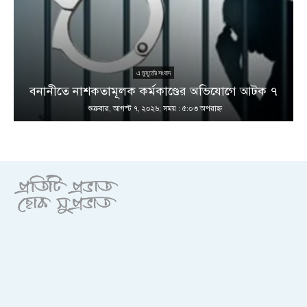
এ মুহূর্তের সংবাদ
বনানীতে নাশকতামূলক কর্মকাণ্ডের অভিযোগে আটক ৭
শুক্রবার, আগস্ট ৭, ২০২৬; সময় : ৫:০৩ অপরাহ্ণ