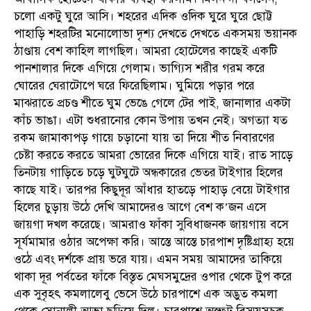
চলো একটু ঘুরে আসি। শহরের এদিক ওদিক ঘুরে ঘুরে ছোট্ট
পাহাড়ি শহরটির মনোলোভা দৃশ্য দেখতে দেখতে একসময় ভয়ানক
ঠাণ্ডায় বেশ কাহিল লাগছিল। আমরা হোটেলের কাছেই একটি
পানশালার দিকে এগিয়ে গেলাম। ভাগ্যিস শরীর গরম করে
ঘোরের ঘেরাটোপে ঘরে ফিরেছিলাম। ঘুমিয়ে পড়ার পরে
মাঝরাতে প্রচণ্ড শীতে ঘুম ভেঙে গেলে টের পাই, জানালার একটা
কাঁচ ভাঙা। এটা শুধরানোর কোন উপায় তখন নেই। অগত্যা যত
রকম জামাকাপড় গায়ে চড়ানো যায় তা দিয়ে শীত নিবারণের
চেষ্টা করতে করতে আমরা ভোরের দিকে এগিয়ে যাই। রাত সাড়ে
তিনটায় গাড়িতে চড়ে ঘুটঘুটে অন্ধকারের ভেতর টাইগার হিলের
কাছে যাই। তারপর কিছুদূর আঁধার হাতড়ে পাহাড় বেয়ে টাইগার
হিলের চুড়ায় উঠে দেখি আমাদেরও আগে বেশ ক’জন এসে
জায়গা দখল করেছে। আমরাও ফাঁকা সুবিধাজনক জায়গায় বসে
সূর্যমামার ওঠার অপেক্ষা করি। আস্তে আস্তে চারপাশ দৃষ্টিগ্রাহ্য হয়ে
ওঠে এবং দর্শকে প্রায় ভরে যায়। এমন সময় আমাদের তাকিয়ে
থাকা দূর পর্বতের ফাঁকে বিস্তৃত মেঘসমুদ্রের ওপার থেকে টুপ করে
এক সুবৃহৎ কমলালেবু ভেসে উঠে চারপাশে এক অদ্ভুত কমলা