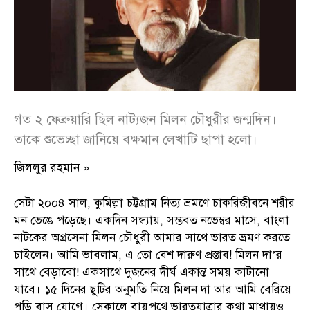
গত ২ ফেব্রুয়ারি ছিল নাট্যজন মিলন চৌধুরীর জন্মদিন।
তাকে শুভেচ্ছা জানিয়ে বক্ষমান লেখাটি ছাপা হলো।
জিললুর রহমান »
সেটা ২০০৪ সাল, কুমিল্লা চট্টগ্রাম নিত্য ভ্রমণে চাকরিজীবনে শরীর
মন ভেঙে পড়েছে। একদিন সন্ধ্যায়, সম্ভবত নভেম্বর মাসে, বাংলা
নাটকের অগ্রসেনা মিলন চৌধুরী আমার সাথে ভারত ভ্রমণ করতে
চাইলেন। আমি ভাবলাম, এ তো বেশ দারুণ প্রস্তাব! মিলন দা’র
সাথে বেড়াবো! একসাথে দুজনের দীর্ঘ একান্ত সময় কাটানো
যাবে। ১৫ দিনের ছুটির অনুমতি নিয়ে মিলন দা আর আমি বেরিয়ে
পড়ি বাস যোগে। সেকালে বায়ুপথে ভারতযাত্রার কথা মাথায়ও