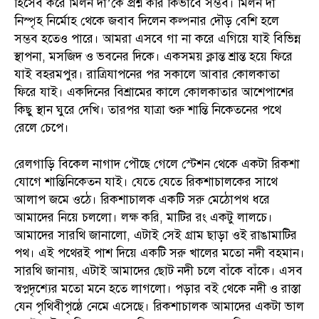
হিসেব করে মিলন দা’কে প্রশ্ন করি কিভাবে সম্ভব। মিলন দা
নিস্পৃহ নির্মোহ থেকে জবাব দিলেন কল্পনার দৌড় বেশি হলে
সম্ভব হতেও পারে। আমরা এসবে গা না করে এগিয়ে যাই বিভিন্ন
স্থাপনা, মসজিদ ও ভবনের দিকে। একসময় ক্লান্ত শ্রান্ত হয়ে ফিরে
যাই বহরমপুর। রাত্রিযাপনের পর সকালে আবার কোলকাতা
ফিরে যাই। একদিনের বিশ্রামের কালে কোলকাতার আশেপাশের
কিছু স্থান ঘুরে দেখি। তারপর যাত্রা শুরু শান্তি নিকেতনের পথে
রেলে চেপে।
রেলগাড়ি বিকেল নাগাদ পৌছে গেলে স্টেশন থেকে একটা রিকশা
যোগে শান্তিনিকেতন যাই। যেতে যেতে রিকশাচালকের সাথে
আলাপ জমে ওঠে। রিকশাচালক একটি সরু মেঠোপথ ধরে
আমাদের নিয়ে চললো। লক্ষ করি, মাটির রং একটু লালচে।
আমাদের সারথি জানালো, এটাই সেই গ্রাম ছাড়া ওই রাঙামাটির
পথ। এই পথেরই পাশ দিয়ে একটি সরু খালের মতো নদী বহমান।
সারথি জানায়, এটাই আমাদের ছোট নদী চলে বাঁকে বাঁকে। এসব
স্বপ্নদৃশ্যের মতো মনে হতে লাগলো। পড়ার বই থেকে নদী ও রাস্তা
যেন পৃথিবীপৃষ্ঠে নেমে এসেছে। রিকশাচালক আমাদের একটা ভাল