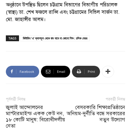
অনুষ্ঠানে উপস্থিত ছিলেন চট্টগ্রাম বিভাগের বিভাগীয় পরিচালক
(স্বাস্থ্য) ডা. শেখ ফজলে রাব্বি এবং চট্টগ্রামের সিভিল সার্জন ডা.
মো. জাহাঙ্গীর আলম।
TAGS
ভিটামিন ‘এ’ ক্যাপসুল থেকে বাদ যাবে না কোনো শিশু : চসিক মেয়র
Facebook
Email
Print
পূর্ববর্তী নিবন্ধ
পরবর্তী নিবন্ধ
জুলাই আন্দোলনের
বেসরকারি শিক্ষাপ্রতিষ্ঠানে
মাস্টারমাইন্ড একক কেউ নন,
অনিয়ম-দুর্নীতি বন্ধে সরকারের
১৮ কোটি মানুষ: বিরোধীদলীয়
নতুন উদ্যোগ
নেতা