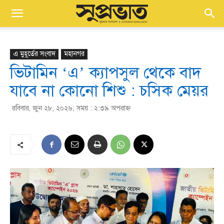
এ মুহূর্তের সংবাদ
মহানগর
ভিটামিন ‘এ’ ক্যাপসুল থেকে বাদ
যাবে না কোনো শিশু : চসিক মেয়র
রবিবার, জুন ২৮, ২০২৬; সময় : ২:৩৯ অপরাহ্ণ