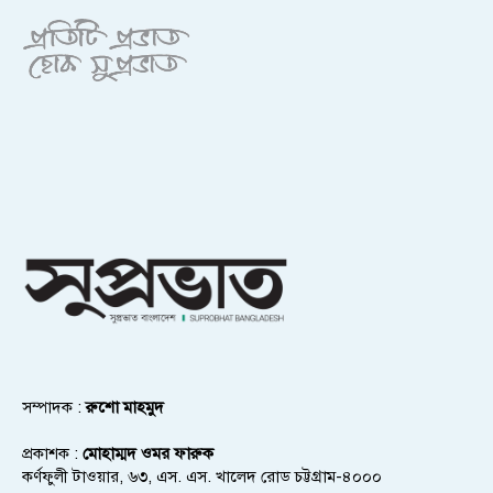
সম্পাদক :
রুশো মাহমুদ
প্রকাশক :
মোহাম্মদ ওমর ফারুক
কর্ণফুলী টাওয়ার, ৬৩, এস. এস. খালেদ রোড চট্টগ্রাম-৪০০০