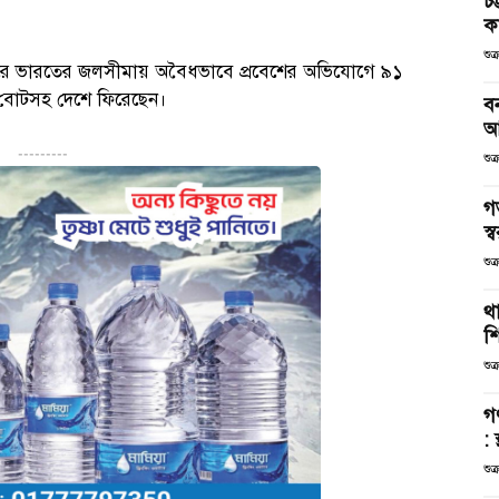
চট
কর
শুক
ন করে ভারতের জলসীমায় অবৈধভাবে প্রবেশের অভিযোগে ৯১
বোটসহ দেশে ফিরেছেন।
ব
আ
---------
শুক
গ
স্ব
শুক
থা
শ
শুক
গ
: 
শুক