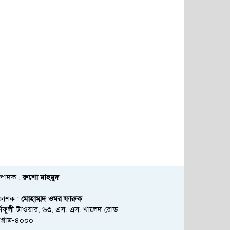
্পাদক :
রুশো মাহমুদ
রকাশক :
মোহাম্মদ ওমর ফারুক
্ণফুলী টাওয়ার, ৬৩, এস. এস. খালেদ রোড
্টগ্রাম-৪০০০