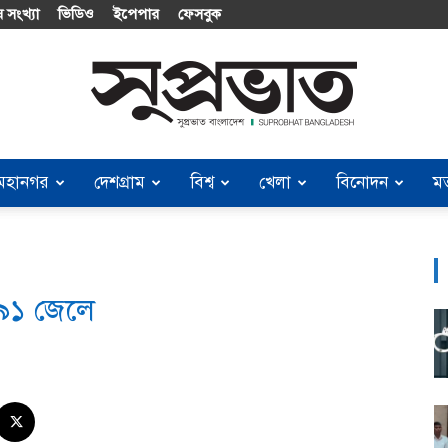
 সংখ্যা
ভিডিও
ইপেপার
ফেসবুক
মহানগর
দেশগ্রাম
বিশ্ব
খেলা
বিনোদন
ম
Suprobhat
৯১ জেলে
Bangladesh