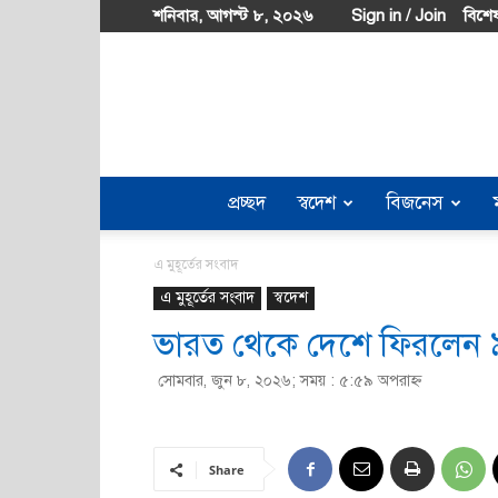
শনিবার, আগস্ট ৮, ২০২৬
Sign in / Join
বিশেষ
প্রচ্ছদ
স্বদেশ
বিজনেস
এ মুহূর্তের সংবাদ
এ মুহূর্তের সংবাদ
স্বদেশ
ভারত থেকে দেশে ফিরলেন 
সোমবার, জুন ৮, ২০২৬; সময় : ৫:৫৯ অপরাহ্ণ
Share