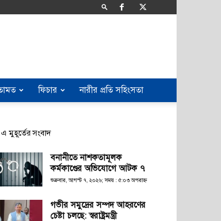
তামত
ফিচার
নারীর প্রতি সহিংসতা
এ মুহূর্তের সংবাদ
বনানীতে নাশকতামূলক
কর্মকাণ্ডের অভিযোগে আটক ৭
শুক্রবার, আগস্ট ৭, ২০২৬; সময় : ৫:০৩ অপরাহ্ণ
গভীর সমুদ্রের সম্পদ আহরণের
চেষ্টা চলছে: স্বরাষ্ট্রমন্ত্রী