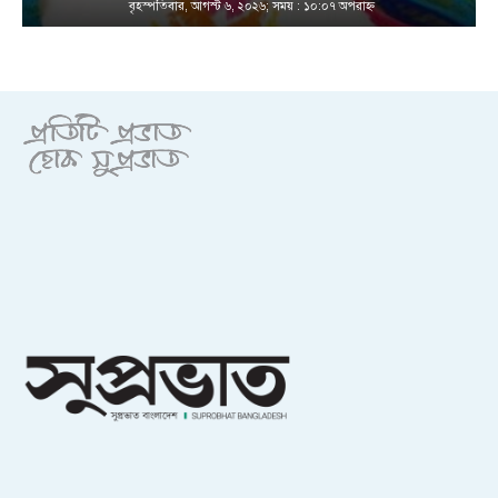
বৃহস্পতিবার, আগস্ট ৬, ২০২৬; সময় : ১০:০৭ অপরাহ্ণ