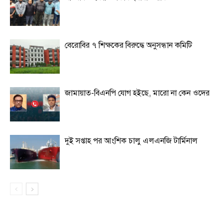
বেরোবির ৭ শিক্ষকের বিরুদ্ধে অনুসন্ধান কমিটি
জামায়াত-বিএনপি যোগ হইছে, মারো না কেন ওদের
দুই সপ্তাহ পর আংশিক চালু এলএনজি টার্মিনাল