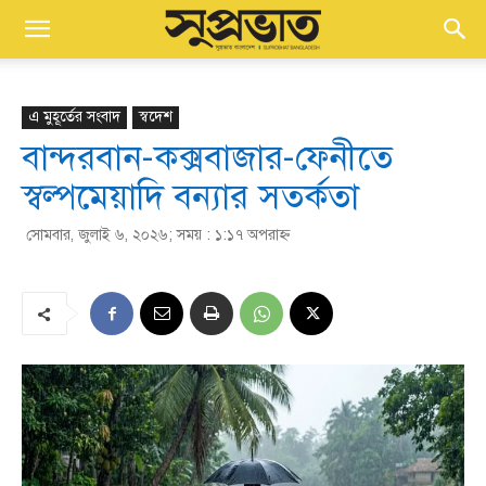
এ মুহূর্তের সংবাদ
স্বদেশ
বান্দরবান-কক্সবাজার-ফেনীতে
স্বল্পমেয়াদি বন্যার সতর্কতা
সোমবার, জুলাই ৬, ২০২৬; সময় : ১:১৭ অপরাহ্ণ