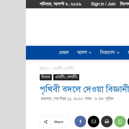
শনিবার, আগস্ট ৮, ২০২৬
Sign in / Join
বিশেষ
প্রচ্ছদ
স্বদেশ
বিজনেস
ফিচার
এলাটিং বেলাটিং
ফিচার
এলাটিং বেলাটিং
পৃথিবী বদলে দেওয়া বিজ্ঞা
শুক্রবার, সেপ্টেম্বর ১১, ২০২০; সময় : ৮:৪৮ পূর্বাহ্ণ
Share