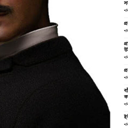
স
শন
প্
শন
প্
উ
শন
প্
শন
ব
কর
শন
ই
শন