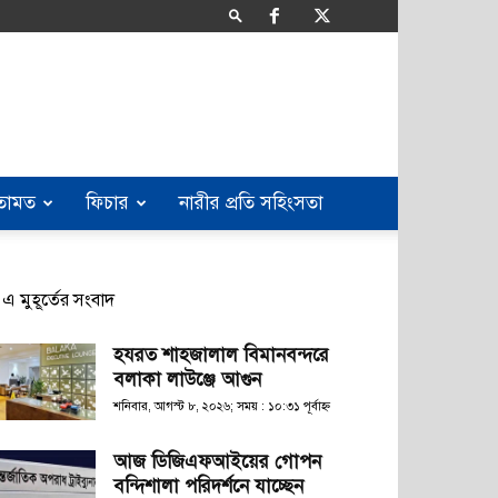
তামত
ফিচার
নারীর প্রতি সহিংসতা
এ মুহূর্তের সংবাদ
হযরত শাহজালাল বিমানবন্দরে
বলাকা লাউঞ্জে আগুন
শনিবার, আগস্ট ৮, ২০২৬; সময় : ১০:৩১ পূর্বাহ্ণ
আজ ডিজিএফআইয়ের গোপন
বন্দিশালা পরিদর্শনে যাচ্ছেন