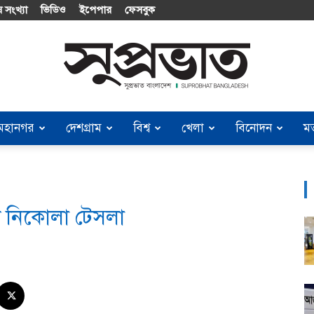
 সংখ্যা
ভিডিও
ইপেপার
ফেসবুক
মহানগর
দেশগ্রাম
বিশ্ব
খেলা
বিনোদন
ম
Suprobhat
নী নিকোলা টেসলা
Bangladesh