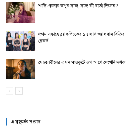
শাড়ি-গয়নায় অপুর সাজ, সঙ্গে কী বার্তা দিলেন?
প্রথম সপ্তাহে ব্ল্যাকপিংকের ১৭ লাখ অ্যালবাম বিক্রির
রেকর্ড
মেহজাবীনের এমন মারকুটে রূপ আগে দেখেনি দর্শক
এ মুহূর্তের সংবাদ