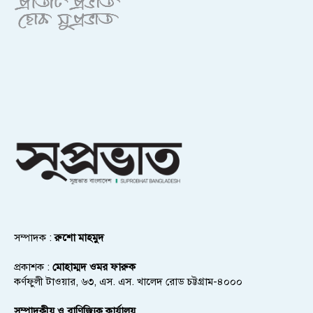
সম্পাদক :
রুশো মাহমুদ
প্রকাশক :
মোহাম্মদ ওমর ফারুক
কর্ণফুলী টাওয়ার, ৬৩, এস. এস. খালেদ রোড চট্টগ্রাম-৪০০০
সম্পাদকীয় ও বাণিজ্যিক কার্যালয়