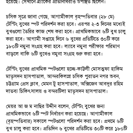
হয়েছে। সেখানে ব্র্যাকের প্রতিনিধিরাও উপস্থিত ছিলেন।
চসিক সূত্রে জানা গেছে, আগামীকাল বৃহস্পতিবার (২৮ মে)
টেস্টিং বুথের স্পট পরিদর্শন করা হবে। এরপর ২-৩ দিনের মধ্যেই
বুথগুলো তৈরির কাজ শেষ করা হবে। প্রাথমিকভাবে ৬টি বুথ চালু
করা হবে। আগামী সপ্তাহে দিনে ৬ বুথের প্রতিটিতে ৩০টি করে
১৮০টি নমুনা সংগ্রহ করা হবে। ল্যাবে নমুনা পরীক্ষার পরিমাণ
বাড়লে বাকি ৬টি বুথেও নমুনা সংগ্রহ শুরু করা হবে।
টেস্টিং বুথের প্রাথমিক স্পটগুলো হচ্ছে-কাট্টলী মোসত্মফা হাকিম
মাতৃসদন হাসপাতাল, আন্দরকিলস্না চসিক পুরাতন নগর ভবন,
চট্টগ্রাম প্রেস ক্লাব, মেমন টু হাসপাতাল, অক্সিজেন আবদুর রহিম
দাতব্য চিকিৎসালয় ও বন্দরটিলা মাতৃসদন হাসপাতাল।
মেয়র আ জ ম নাছির উদ্দীন বলেন, টেস্টিং বুথের জন্য
প্রাথমিকভাবে ৬টি স্পট নির্ধারণ করা হয়েছে। আগামীকাল
(বৃহস্পতিবার) সকালে স্পটগুলো পরিদর্শন করা হবে। প্রথমে ৬টি
বুথ চালু করা হবে। প্রতিদিন ৬ বুথের প্রতিটিতে ৩০টি করে ১৮০টি