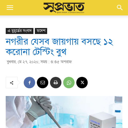
এ মুহূর্তের সংবাদ
স্বদেশ
নগরীর যেসব জায়গায় বসছে ১২
করোনা টেস্টিং বুথ
বুধবার, মে ২৭, ২০২০; সময় : ৩:৩৫ অপরাহ্ণ