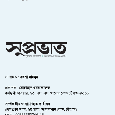
সম্পাদক :
রুশো মাহমুদ
প্রকাশক :
মোহাম্মদ ওমর ফারুক
কর্ণফুলী টাওয়ার, ৬৩, এস. এস. খালেদ রোড চট্টগ্রাম-৪০০০
সম্পাদকীয় ও বাণিজ্যিক কার্যালয়
প্রেস ক্লাব ভবন, ৬ষ্ঠ তলা, জামালখান রোড, চট্টগ্রাম।
ফোন : 02333363044-45