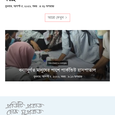
বুধবার, আগস্ট ৫, ২০২৬; সময় : ৪:৩১ অপরাহ্ণ
আরো দেখুন
শৈল-সৈকত ও দেশগ্রাম
ণ
বন্যাদুর্গত মানুষের পাশে পার্কভিউ হাসপাতাল
বুধবার, আগস্ট ৫, ২০২৬; সময় : ৯:১৬ অপরাহ্ণ