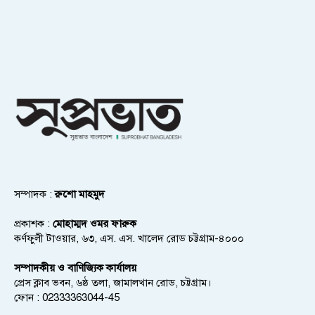
সম্পাদক :
রুশো মাহমুদ
প্রকাশক :
মোহাম্মদ ওমর ফারুক
কর্ণফুলী টাওয়ার, ৬৩, এস. এস. খালেদ রোড চট্টগ্রাম-৪০০০
সম্পাদকীয় ও বাণিজ্যিক কার্যালয়
প্রেস ক্লাব ভবন, ৬ষ্ঠ তলা, জামালখান রোড, চট্টগ্রাম।
ফোন : 02333363044-45