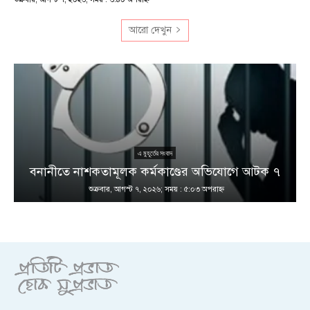
আরো দেখুন
এ মুহূর্তের সংবাদ
বনানীতে নাশকতামূলক কর্মকাণ্ডের অভিযোগে আটক ৭
শুক্রবার, আগস্ট ৭, ২০২৬; সময় : ৫:০৩ অপরাহ্ণ