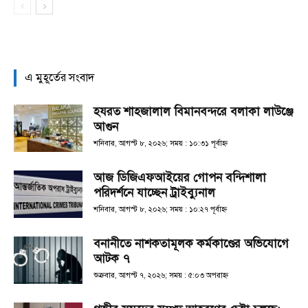
এ মুহূর্তের সংবাদ
হযরত শাহজালাল বিমানবন্দরে বলাকা লাউঞ্জে
আগুন
শনিবার, আগস্ট ৮, ২০২৬; সময় : ১০:৩১ পূর্বাহ্ণ
আজ ডিজিএফআইয়ের গোপন বন্দিশালা
পরিদর্শনে যাচ্ছেন ট্রাইব্যুনাল
শনিবার, আগস্ট ৮, ২০২৬; সময় : ১০:২৭ পূর্বাহ্ণ
বনানীতে নাশকতামূলক কর্মকাণ্ডের অভিযোগে
আটক ৭
শুক্রবার, আগস্ট ৭, ২০২৬; সময় : ৫:০৩ অপরাহ্ণ