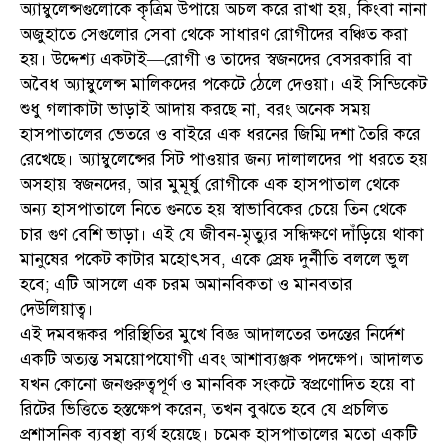
অ্যাম্বুলেন্সগুলোকে কৃত্রিম উপায়ে অচল করে রাখা হয়, কিংবা নানা
অজুহাতে সেগুলোর সেবা থেকে সাধারণ রোগীদের বঞ্চিত করা
হয়। উদ্দেশ্য একটাই—রোগী ও তাদের স্বজনদের বেসরকারি বা
অবৈধ অ্যাম্বুলেন্স মালিকদের পকেটে ঠেলে দেওয়া। এই সিন্ডিকেট
শুধু গলাকাটা ভাড়াই আদায় করছে না, বরং অনেক সময়
হাসপাতালের ভেতরে ও বাইরে এক ধরনের জিম্মি দশা তৈরি করে
রেখেছে। অ্যাম্বুলেন্সের সিট পাওয়ার জন্য দালালদের পা ধরতে হয়
অসহায় স্বজনদের, আর মুমূর্ষু রোগীকে এক হাসপাতাল থেকে
অন্য হাসপাতালে নিতে গুনতে হয় স্বাভাবিকের চেয়ে তিন থেকে
চার গুণ বেশি ভাড়া। এই যে জীবন-মৃত্যুর সন্ধিক্ষণে দাঁড়িয়ে থাকা
মানুষের পকেট কাটার মহোৎসব, একে স্রেফ দুর্নীতি বললে ভুল
হবে; এটি আসলে এক চরম অমানবিকতা ও মানবতার
দেউলিয়াত্ব।
এই দমবন্ধকর পরিস্থিতির মুখে বিজ্ঞ আদালতের তদন্তের নির্দেশ
একটি অত্যন্ত সময়োপযোগী এবং আশাব্যঞ্জক পদক্ষেপ। আদালত
যখন কোনো জনগুরুত্বপূর্ণ ও মানবিক সংকটে স্বপ্রণোদিত হয়ে বা
রিটের ভিত্তিতে হস্তক্ষেপ করেন, তখন বুঝতে হবে যে প্রচলিত
প্রশাসনিক ব্যবস্থা ব্যর্থ হয়েছে। চমেক হাসপাতালের মতো একটি