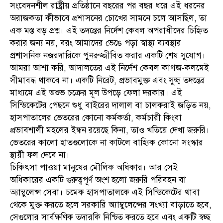
সংবেদনশীল রাষ্ট্রীয় প্রতিষ্ঠানে বছরের পর বছর ধরে এই ধরনের
অরাজকতা কীভাবে প্রশাসনের চোখের সামনে চলে আসছিল, তা
এক মস্ত বড় প্রশ্ন। এই তদন্তের নির্দেশ কেবল অপরাধীদের চিহ্নিত
করার জন্য নয়, বরং আমাদের ভেঙে পড়া স্বাস্থ্য ব্যবস্থার
প্রশাসনিক নজরদারিকে পুনরুজ্জীবিত করার একটি শেষ সুযোগ।
আমরা আশা করি, আদালতের এই নির্দেশ কেবল কাগজ-কলমেই
সীমাবদ্ধ থাকবে না। একটি নিরেট, প্রভাবমুক্ত এবং সুক্ষ্ম তদন্তের
মাধ্যমে এই অশুভ চক্রের মূল উপড়ে ফেলা দরকার। এই
সিন্ডিকেটের পেছনে শুধু বাইরের দালাল বা চালকরাই জড়িত নয়,
হাসপাতালের ভেতরের কোনো কর্মকর্তা, কর্মচারী কিংবা
প্রভাবশালী মহলের ইন্ধন রয়েছে কিনা, তাও খতিয়ে দেখা জরুরি।
ভেতরের কালো হাতগুলোকে না কাটলে বাহ্যিক কোনো সংস্কার
স্থায়ী ফল দেবে না।
চিকিৎসা পাওয়া মানুষের মৌলিক অধিকার। আর সেই
অধিকারের একটি গুরুত্বপূর্ণ অংশ হলো জরুরি পরিবহন বা
অ্যাম্বুলেন্স সেবা। চমেক হাসপাতালকে এই সিন্ডিকেটের থাবা
থেকে মুক্ত করতে হলে সরকারি অ্যাম্বুলেন্সের সংখ্যা বাড়াতে হবে,
সেগুলোর সার্বক্ষণিক তদারকি নিশ্চিত করতে হবে এবং একটি স্বচ্ছ