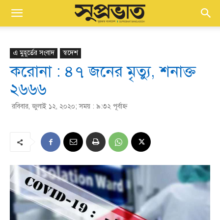
এ মুহূর্তের সংবাদ
স্বদেশ
করোনা : ৪৭ জনের মৃত্যু, শনাক্ত
২৬৬৬
রবিবার, জুলাই ১২, ২০২০; সময় : ৯:৩২ পূর্বাহ্ণ