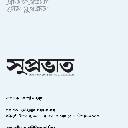
সম্পাদক :
রুশো মাহমুদ
প্রকাশক :
মোহাম্মদ ওমর ফারুক
কর্ণফুলী টাওয়ার, ৬৩, এস. এস. খালেদ রোড চট্টগ্রাম-৪০০০
সম্পাদকীয় ও বাণিজ্যিক কার্যালয়