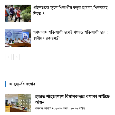
থাইল্যান্ডে স্কুলে শিক্ষার্থীর বন্দুক হামলা, শিক্ষকসহ
নিহত ৭
গণমাধ্যম শক্তিশালী হলেই গণতন্ত্র শক্তিশালী হবে :
স্থানীয় সরকারমন্ত্রী
এ মুহূর্তের সংবাদ
হযরত শাহজালাল বিমানবন্দরে বলাকা লাউঞ্জে
আগুন
শনিবার, আগস্ট ৮, ২০২৬; সময় : ১০:৩১ পূর্বাহ্ণ