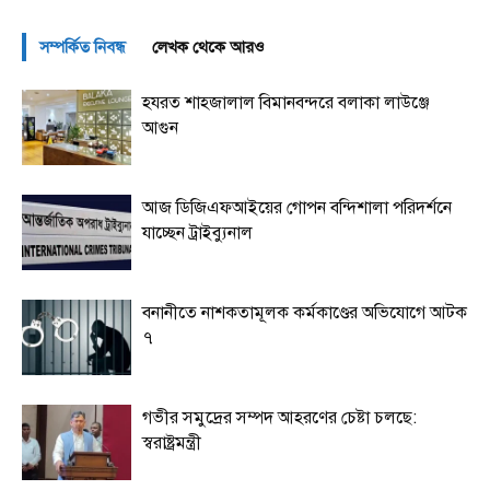
সম্পর্কিত নিবন্ধ
লেখক থেকে আরও
হযরত শাহজালাল বিমানবন্দরে বলাকা লাউঞ্জে
আগুন
আজ ডিজিএফআইয়ের গোপন বন্দিশালা পরিদর্শনে
যাচ্ছেন ট্রাইব্যুনাল
বনানীতে নাশকতামূলক কর্মকাণ্ডের অভিযোগে আটক
৭
গভীর সমুদ্রের সম্পদ আহরণের চেষ্টা চলছে:
স্বরাষ্ট্রমন্ত্রী