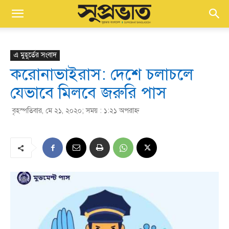
এ মুহূর্তের সংবাদ
করোনাভাইরাস: দেশে চলাচলে
যেভাবে মিলবে জরুরি পাস
বৃহস্পতিবার, মে ২১, ২০২০; সময় : ১:২১ অপরাহ্ণ