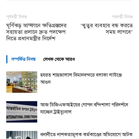
পূর্ববর্তী নিবন্ধ
পরবর্তী নিবন্ধ
ঘূর্ণিঝড় আম্ফানে ক্ষতিগ্রস্তদের
‘থুতুর ব্যবহার বন্ধ করতে
সহায়তা প্রদানে দ্রুত পদক্ষেপ
সময় লাগবে’
নিতে প্রধানমন্ত্রীর নির্দেশ
সম্পর্কিত নিবন্ধ
লেখক থেকে আরও
হযরত শাহজালাল বিমানবন্দরে বলাকা লাউঞ্জে
আগুন
আজ ডিজিএফআইয়ের গোপন বন্দিশালা পরিদর্শনে
যাচ্ছেন ট্রাইব্যুনাল
বনানীতে নাশকতামূলক কর্মকাণ্ডের অভিযোগে আটক