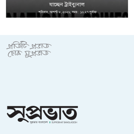
যাচ্ছেন ট্রাইব্যুনাল
শনিবার, আগস্ট ৮, ২০২৬; সময় : ১০:২৭ পূর্বাহ্ণ