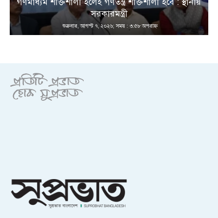
ত
গণমাধ্যম শক্তিশালী হলেই গণতন্ত্র শক্তিশালী হবে : স্থানীয়
সরকারমন্ত্রী
শুক্রবার, আগস্ট ৭, ২০২৬; সময় : ৩:৫৮ অপরাহ্ণ