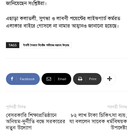
জানিয়েছেন সংশ্লিষ্টরা।
এছাড়া কলাতলী, সুগন্ধা ও লাবণী পয়েন্টের লাইফগার্ড কর্মরত
এলাকার বাইরে গোসলে না নামার আহ্বানও জানানো হয়েছে।
TAGS
ইনানী সৈকতে নিখোঁজ পর্যটকের মরদেহ উদ্ধার
Facebook
Email
Print
পূর্ববর্তী নিবন্ধ
পরবর্তী নিবন্ধ
বেসরকারি শিক্ষাপ্রতিষ্ঠানে
৮২ লাখ টাকা চিকিৎসা ব্যয়,
অনিয়ম-দুর্নীতি বন্ধে সরকারের
যা বললেন সাবেক ধর্মবিষয়ক
নতুন উদ্যোগ
উপদেষ্টা