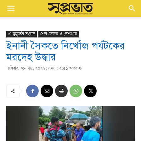
এ মুহূর্তের সংবাদ
শৈল-সৈকত ও দেশগ্রাম
ইনানী সৈকতে নিখোঁজ পর্যটকের
মরদেহ উদ্ধার
রবিবার, জুন ২৮, ২০২৬; সময় : ২:৫১ অপরাহ্ণ