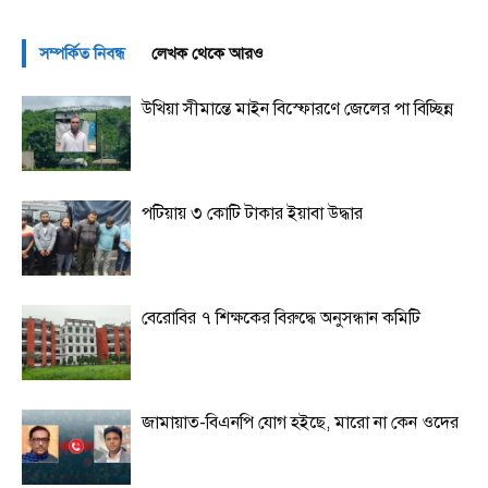
সম্পর্কিত নিবন্ধ
লেখক থেকে আরও
উখিয়া সীমান্তে মাইন বিস্ফোরণে জেলের পা বিচ্ছিন্ন
পটিয়ায় ৩ কোটি টাকার ইয়াবা উদ্ধার
বেরোবির ৭ শিক্ষকের বিরুদ্ধে অনুসন্ধান কমিটি
জামায়াত-বিএনপি যোগ হইছে, মারো না কেন ওদের