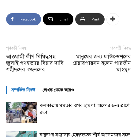
Facebook
Email
Print
পূর্ববর্তী নিবন্ধ
পরবর্তী নিবন্ধ
আওয়ামী লীগ নিষিদ্ধসহ
মানুষের জন্য ফাউন্ডেশনের
জুলাই গণহত্যার বিচার দাবি
চেয়ারপারসন হলেন পারভীন
শহীদদের স্বজনদের
মাহমুদ
সম্পর্কিত নিবন্ধ
লেখক থেকে আরও
কলকাতায় মমতার ওপর হামলা, অল্পের জন্য প্রাণে
রক্ষা
বাবুনগর মাদ্রাসায় হেফাজতের শীর্ষ আলেমদের সঙ্গে