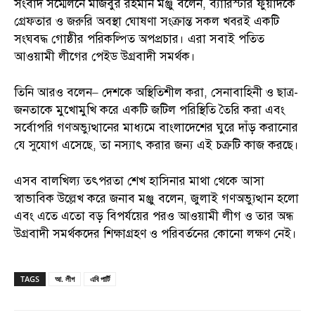
সংবাদ সম্মেলনে মজিবুর রহমান মঞ্জু বলেন, ব‍্যারিস্টার ফুয়াদকে
গ্রেফতার ও জরুরি অবস্থা ঘোষণা সংক্রান্ত সকল খবরই একটি
সংঘবদ্ধ গোষ্ঠীর পরিকল্পিত অপপ্রচার। এরা সবাই পতিত
আওয়ামী লীগের পেইড উগ্রবাদী সমর্থক।
তিনি আরও বলেন– দেশকে অস্থিতিশীল করা, সেনাবাহিনী ও ছাত্র-
জনতাকে মুখোমুখি করে একটি জটিল পরিস্থিতি তৈরি করা এবং
সর্বোপরি গণঅভ্যুত্থানের মাধ্যমে বাংলাদেশের ঘুরে দাঁড় করানোর
যে সুযোগ এসেছে, তা নস‍্যাৎ করার জন্য এই চক্রটি কাজ করছে।
এসব বালখিল্য তৎপরতা শেখ হাসিনার মাথা থেকে আসা
স্বাভাবিক উল্লেখ করে জনাব মঞ্জু বলেন, জুলাই গণঅভ্যুত্থান হলো
এবং এতে এতো বড় বিপর্যয়ের পরও আওয়ামী লীগ ও তার অন্ধ
উগ্রবাদী সমর্থকদের শিক্ষাগ্রহণ ও পরিবর্তনের কোনো লক্ষণ নেই।
TAGS
আ. লীগ
এবি পার্টি