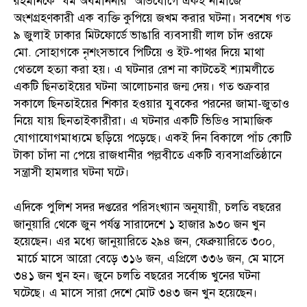
রহমানকে ‘ধর্ম অবমাননার’ অভিযোগে একই নামাজে
অংশগ্রহণকারী এক ব্যক্তি কুপিয়ে জখম করার ঘটনা। সবশেষ গত
৯ জুলাই ঢাকার মিটফোর্ডে ভাঙারি ব্যবসায়ী লাল চাঁদ ওরফে
মো. সোহাগকে নৃশংসভাবে পিটিয়ে ও ইট-পাথর দিয়ে মাথা
থেতলে হত্যা করা হয়। এ ঘটনার রেশ না কাটতেই শ্যামলীতে
একটি ছিনতাইয়ের ঘটনা আলোচনার জন্ম দেয়। গত শুক্রবার
সকালে ছিনতাইয়ের শিকার হওয়ার যুবকের পরনের জামা-জুতাও
নিয়ে যায় ছিনতাইকারীরা। এ ঘটনার একটি ভিডিও সামাজিক
যোগাযোগমাধ্যমে ছড়িয়ে পড়েছে। একই দিন বিকালে পাঁচ কোটি
টাকা চাঁদা না পেয়ে রাজধানীর পল্লবীতে একটি ব্যবসাপ্রতিষ্ঠানে
সন্ত্রাসী হামলার ঘটনা ঘটে।
এদিকে পুলিশ সদর দপ্তরের পরিসংখ্যান অনুযায়ী, চলতি বছরের
জানুয়ারি থেকে জুন পর্যন্ত সারাদেশে ১ হাজার ৯৩০ জন খুন
হয়েছেন। এর মধ্যে জানুয়ারিতে ২৯৪ জন, ফেব্রুয়ারিতে ৩০০,
মার্চে মাসে আরো বেড়ে ৩১৬ জন, এপ্রিলে ৩৩৬ জন, মে মাসে
৩৪১ জন খুন হন। জুনে চলতি বছরের সর্বোচ্চ খুনের ঘটনা
ঘটেছে। এ মাসে সারা দেশে মোট ৩৪৩ জন খুন হয়েছেন।