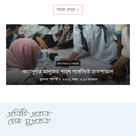
আরো দেখুন
শৈল-সৈকত ও দেশগ্রাম
ণ
বন্যাদুর্গত মানুষের পাশে পার্কভিউ হাসপাতাল
বুধবার, আগস্ট ৫, ২০২৬; সময় : ৯:১৬ অপরাহ্ণ