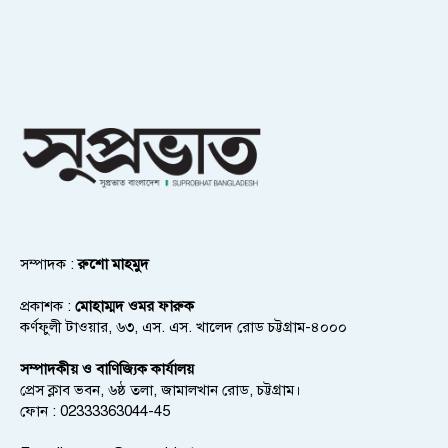
সম্পাদক :
রুশো মাহমুদ
প্রকাশক :
মোহাম্মদ ওমর ফারুক
কর্ণফুলী টাওয়ার, ৬৩, এস. এস. খালেদ রোড চট্টগ্রাম-৪০০০
সম্পাদকীয় ও বাণিজ্যিক কার্যালয়
প্রেস ক্লাব ভবন, ৬ষ্ঠ তলা, জামালখান রোড, চট্টগ্রাম।
ফোন : 02333363044-45