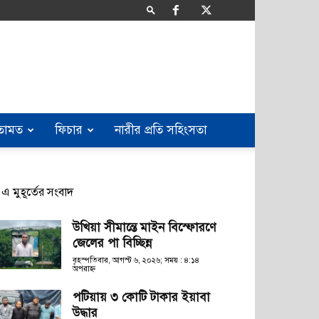
তামত
ফিচার
নারীর প্রতি সহিংসতা
এ মুহূর্তের সংবাদ
উখিয়া সীমান্তে মাইন বিস্ফোরণে
জেলের পা বিচ্ছিন্ন
বৃহস্পতিবার, আগস্ট ৬, ২০২৬; সময় : ৪:১৪
অপরাহ্ণ
পটিয়ায় ৩ কোটি টাকার ইয়াবা
উদ্ধার