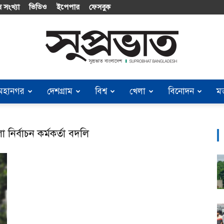
 সংখ্যা
ভিডিও
ইপেপার
ফেসবুক
মহানগর
দেশগ্রাম
বিশ্ব
খেলা
বিনোদন
ম
Suprobhat
ির্বাচন কর্মকর্তা বদলি
Bangladesh