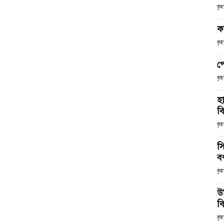
বৃ
ক
বৃ
প
বৃ
হ
ব
বৃহ
স
ব
বৃহ
উ
বি
বৃহ