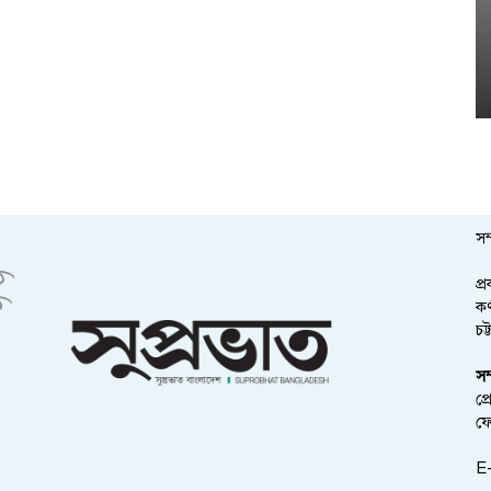
সম
প্
কর
চট
সম
প্
ফ
E-