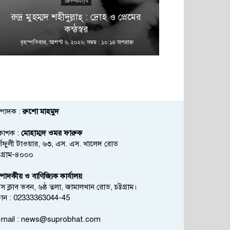
শিল্প-সাহিত্য
রুদ্র মুহম্মদ শহীদুল্লাহ্ : দ্রোহ ও প্রেমের
কন্ঠস্বর
বৃহস্পতিবার, আগস্ট ৬, ২০২৬; সময় : ১০:১৪ অপরাহ্ণ
বৃহস্পতিবার, আগস্
্পাদক :
রুশো মাহমুদ
রকাশক :
মোহাম্মদ ওমর ফারুক
্ণফুলী টাওয়ার, ৬৩, এস. এস. খালেদ রোড
্টগ্রাম-৪০০০
্পাদকীয় ও বাণিজ্যিক কার্যালয়
রেস ক্লাব ভবন, ৬ষ্ঠ তলা, জামালখান রোড, চট্টগ্রাম।
োন : 02333363044-45
mail :
news@suprobhat.com