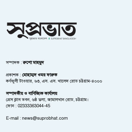
সম্পাদক :
রুশো মাহমুদ
প্রকাশক :
মোহাম্মদ ওমর ফারুক
কর্ণফুলী টাওয়ার, ৬৩, এস. এস. খালেদ রোড চট্টগ্রাম-৪০০০
সম্পাদকীয় ও বাণিজ্যিক কার্যালয়
প্রেস ক্লাব ভবন, ৬ষ্ঠ তলা, জামালখান রোড, চট্টগ্রাম।
ফোন : 02333363044-45
E-mail :
news@suprobhat.com