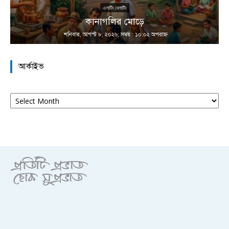
এলাটিং বেলাটিং
কানাগলির মোড়ে
শনিবার, আগস্ট ৮, ২০২৬; সময় : ১০:০২ অপরাহ্ণ
আর্কাইভ
আর্কাইভ