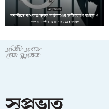
এ মুহূর্তের সংবাদ
বনানীতে নাশকতামূলক কর্মকাণ্ডের অভিযোগে আটক ৭
শুক্রবার, আগস্ট ৭, ২০২৬; সময় : ৫:০৩ অপরাহ্ণ