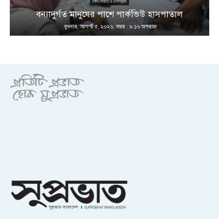
শৈল-সৈকত ও দেশগ্রাম
ণ
বন্যাদুর্গত মানুষের পাশে পার্কভিউ হাসপাতাল
বুধবার, আগস্ট ৫, ২০২৬; সময় : ৯:১৬ অপরাহ্ণ