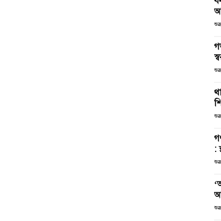
ব
আ
শুক
গ
স্ব
শুক
থা
শ
শুক
গ
: 
শুক
‘
আ
শুক