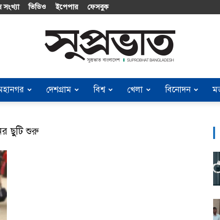
 সংখ্যা
ভিডিও
ইপেপার
ফেসবুক
মহানগর
দেশগ্রাম
বিশ্ব
খেলা
বিনোদন
ম
Suprobhat
 ছুটি শুরু
Bangladesh