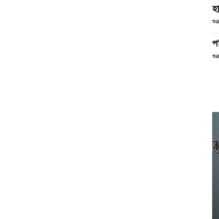
হা
শুক
পর
শুক