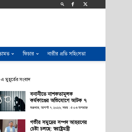
তামত
ফিচার
নারীর প্রতি সহিংসতা
এ মুহূর্তের সংবাদ
বনানীতে নাশকতামূলক
কর্মকাণ্ডের অভিযোগে আটক ৭
শুক্রবার, আগস্ট ৭, ২০২৬; সময় : ৫:০৩ অপরাহ্ণ
গভীর সমুদ্রের সম্পদ আহরণের
চেষ্টা চলছে: স্বরাষ্ট্রমন্ত্রী