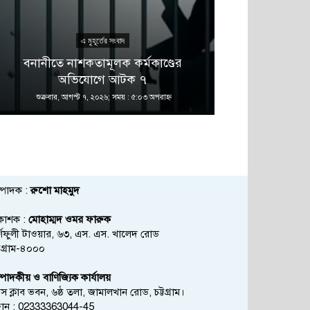
এ মুহূর্তের সংবাদ
এ 
বনানীতে নাশকতামূলক কর্মকাণ্ডের
গভীর সমুদ্রের
অভিযোগে আটক ৭
চলছে: 
শুক্রবার, আগস্ট ৭, ২০২৬; সময় : ৫:০৩ অপরাহ্ণ
শুক্রবার, আগস্ট
্পাদক :
রুশো মাহমুদ
রকাশক :
মোহাম্মদ ওমর ফারুক
্ণফুলী টাওয়ার, ৬৩, এস. এস. খালেদ রোড
্টগ্রাম-৪০০০
্পাদকীয় ও বাণিজ্যিক কার্যালয়
রেস ক্লাব ভবন, ৬ষ্ঠ তলা, জামালখান রোড, চট্টগ্রাম।
োন : 02333363044-45