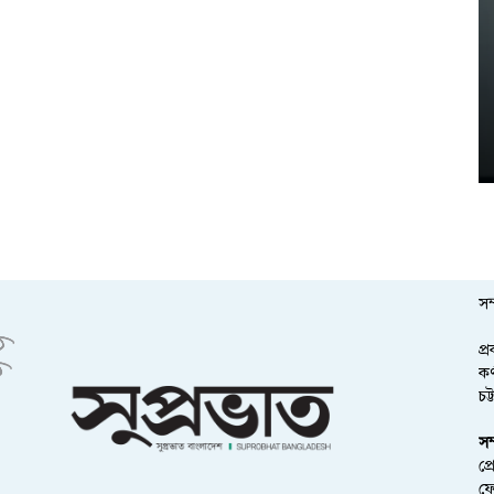
সম
প্
কর
চট
সম
প্
ফ