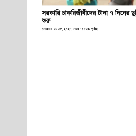
সরকারি চাকরিজীবীদের টানা ৭ দিনের ছু
শুরু
সোমবার, মে ২৫, ২০২৬; সময় : ১১:২৮ পূর্বাহ্ণ