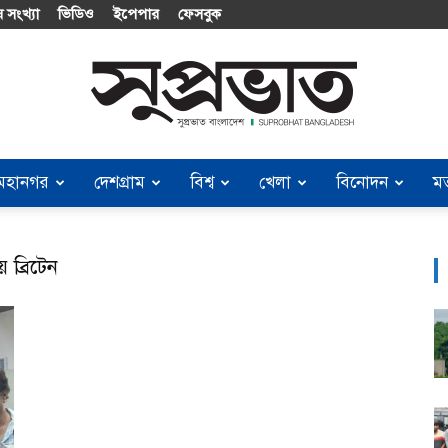
 সংখ্যা
ভিডিও
ইপেপার
ফেসবুক
মহানগর
দেশগ্রাম
বিশ্ব
খেলা
বিনোদন
ম
Suprobhat
য় ব্রিটেন
Bangladesh