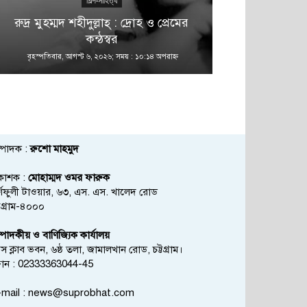
শিল্প-সাহিত্য
রুদ্র মুহম্মদ শহীদুল্লাহ্ : দ্রোহ ও প্রেমের
কন্ঠস্বর
বৃহস্পতিবার, আগস্ট ৬, ২০২৬; সময় : ১০:১৪ অপরাহ্ণ
বৃহস্পতিবার, আগস্
্পাদক :
রুশো মাহমুদ
রকাশক :
মোহাম্মদ ওমর ফারুক
্ণফুলী টাওয়ার, ৬৩, এস. এস. খালেদ রোড
্টগ্রাম-৪০০০
্পাদকীয় ও বাণিজ্যিক কার্যালয়
রেস ক্লাব ভবন, ৬ষ্ঠ তলা, জামালখান রোড, চট্টগ্রাম।
োন : 02333363044-45
mail :
news@suprobhat.com