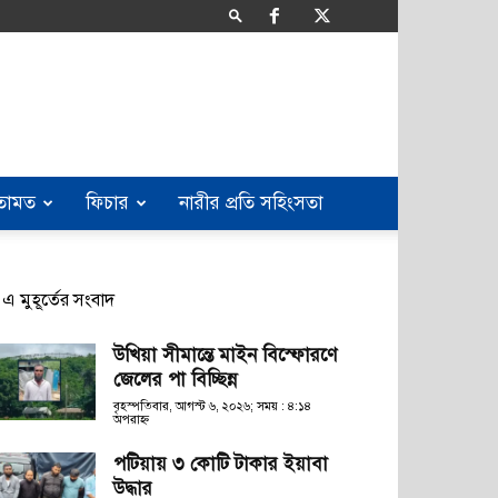
তামত
ফিচার
নারীর প্রতি সহিংসতা
এ মুহূর্তের সংবাদ
উখিয়া সীমান্তে মাইন বিস্ফোরণে
জেলের পা বিচ্ছিন্ন
বৃহস্পতিবার, আগস্ট ৬, ২০২৬; সময় : ৪:১৪
অপরাহ্ণ
পটিয়ায় ৩ কোটি টাকার ইয়াবা
উদ্ধার