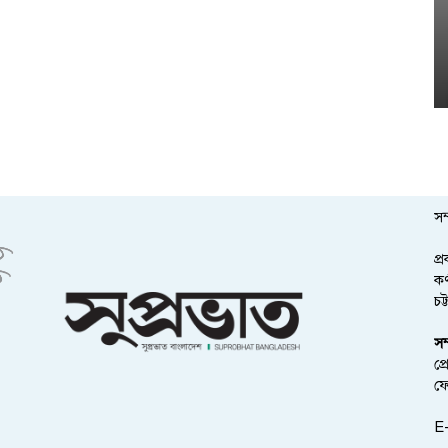
সম
প্
কর
চট
সম
প্
ফ
E-