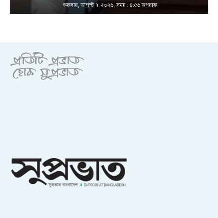
শুক্রবার, আগস্ট ৭, ২০২৬; সময় : ৪:৫৬ অপরাহ্ণ