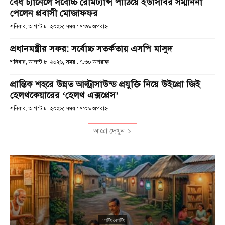
বৈধ চ্যানেলে সর্বোচ্চ রেমিট্যান্স পাঠিয়ে ইউসিবির সম্মাননা
পেলেন প্রবাসী মোজাফফর
শনিবার, আগস্ট ৮, ২০২৬; সময় : ৭:৩৯ অপরাহ্ণ
প্রধানমন্ত্রীর সফর: সর্বোচ্চ সতর্কতায় এসপি মাসুদ
শনিবার, আগস্ট ৮, ২০২৬; সময় : ৭:৩০ অপরাহ্ণ
প্রান্তিক শহরে উন্নত আল্ট্রাসাউন্ড প্রযুক্তি নিয়ে উইপ্রো জিই
হেলথকেয়ারের ‘হেলথ এক্সপ্রেস’
শনিবার, আগস্ট ৮, ২০২৬; সময় : ৭:০৯ অপরাহ্ণ
আরো দেখুন
এলাটিং বেলাটিং