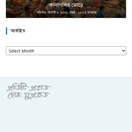
কানাগলির মোড়ে
শনিবার, আগস্ট ৮, ২০২৬; সময় : ১০:০২ অপরাহ্ণ
আর্কাইভ
আর্কাইভ