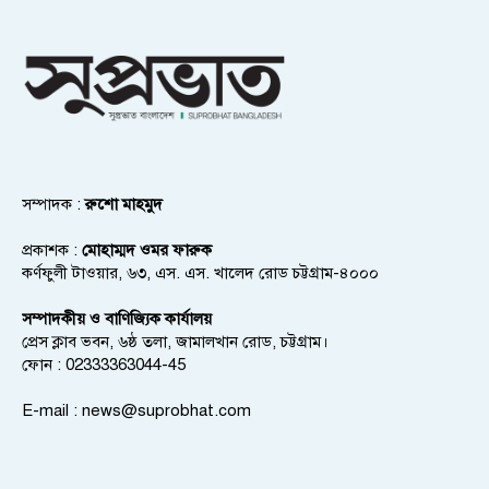
সম্পাদক :
রুশো মাহমুদ
প্রকাশক :
মোহাম্মদ ওমর ফারুক
কর্ণফুলী টাওয়ার, ৬৩, এস. এস. খালেদ রোড চট্টগ্রাম-৪০০০
সম্পাদকীয় ও বাণিজ্যিক কার্যালয়
প্রেস ক্লাব ভবন, ৬ষ্ঠ তলা, জামালখান রোড, চট্টগ্রাম।
ফোন : 02333363044-45
E-mail :
news@suprobhat.com