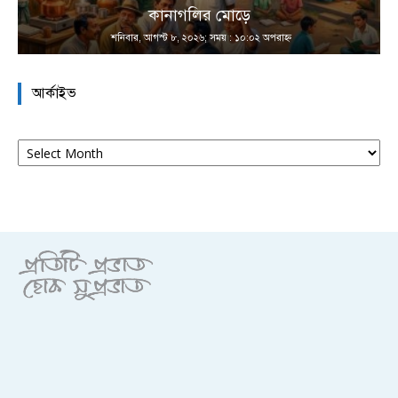
কানাগলির মোড়ে
শনিবার, আগস্ট ৮, ২০২৬; সময় : ১০:০২ অপরাহ্ণ
আর্কাইভ
আর্কাইভ