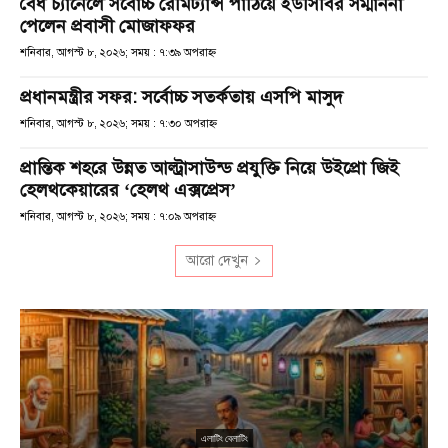
বৈধ চ্যানেলে সর্বোচ্চ রেমিট্যান্স পাঠিয়ে ইউসিবির সম্মাননা
পেলেন প্রবাসী মোজাফফর
শনিবার, আগস্ট ৮, ২০২৬; সময় : ৭:৩৯ অপরাহ্ণ
প্রধানমন্ত্রীর সফর: সর্বোচ্চ সতর্কতায় এসপি মাসুদ
শনিবার, আগস্ট ৮, ২০২৬; সময় : ৭:৩০ অপরাহ্ণ
প্রান্তিক শহরে উন্নত আল্ট্রাসাউন্ড প্রযুক্তি নিয়ে উইপ্রো জিই
হেলথকেয়ারের ‘হেলথ এক্সপ্রেস’
শনিবার, আগস্ট ৮, ২০২৬; সময় : ৭:০৯ অপরাহ্ণ
আরো দেখুন
এলাটিং বেলাটিং