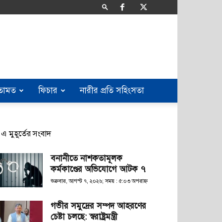
তামত
ফিচার
নারীর প্রতি সহিংসতা
এ মুহূর্তের সংবাদ
বনানীতে নাশকতামূলক
কর্মকাণ্ডের অভিযোগে আটক ৭
শুক্রবার, আগস্ট ৭, ২০২৬; সময় : ৫:০৩ অপরাহ্ণ
গভীর সমুদ্রের সম্পদ আহরণের
চেষ্টা চলছে: স্বরাষ্ট্রমন্ত্রী