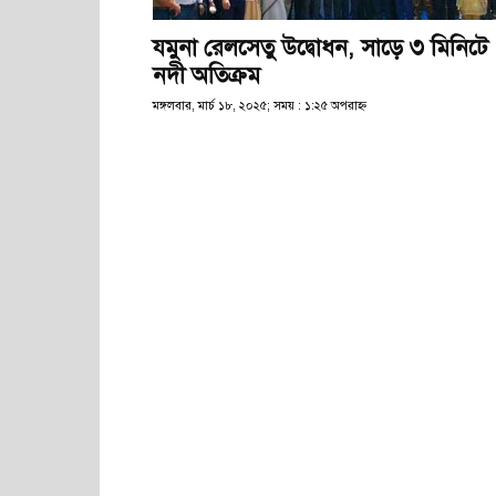
যমুনা রেলসেতু উদ্বোধন, সাড়ে ৩ মিনিটে
নদী অতিক্রম
মঙ্গলবার, মার্চ ১৮, ২০২৫; সময় : ১:২৫ অপরাহ্ণ