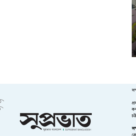
সম
প্
কর
চট
সম
প্