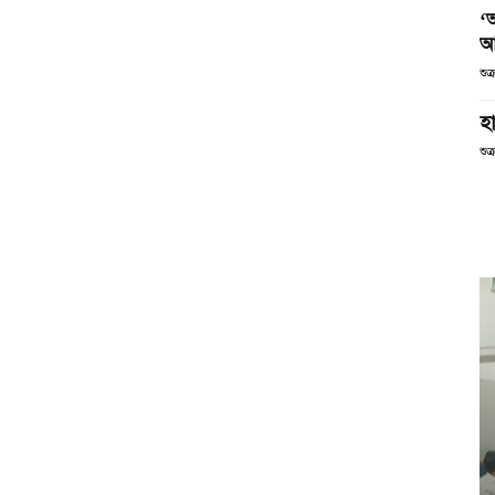
‘
আ
শুক
হা
শুক