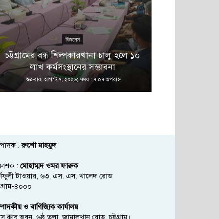
বিজনেস
এ 
চট্টগ্রামের বন্ধ শিল্পকারখানা চালু হলে ১০
বনানীতে নাশ
লাখ কর্মসংস্থানের সম্ভাবনা
অভিয
শুক্রবার, আগস্ট ৭, ২০২৬; সময় : ৭:০৭ অপরাহ্ণ
শুক্রবার, আগস্ট
্পাদক :
রুশো মাহমুদ
রকাশক :
মোহাম্মদ ওমর ফারুক
্ণফুলী টাওয়ার, ৬৩, এস. এস. খালেদ রোড
্টগ্রাম-৪০০০
্পাদকীয় ও বাণিজ্যিক কার্যালয়
রেস ক্লাব ভবন, ৬ষ্ঠ তলা, জামালখান রোড, চট্টগ্রাম।