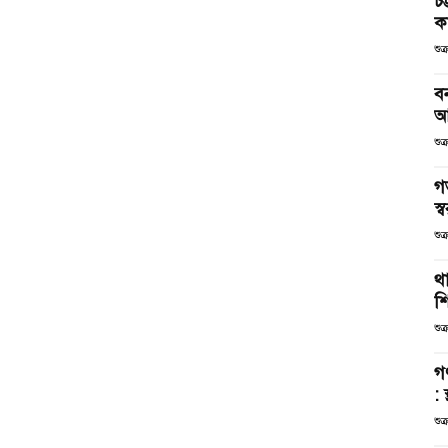
চট
কর
শুক
ব
আ
শুক
গ
স্ব
শুক
থা
শ
শুক
গ
: 
শুক