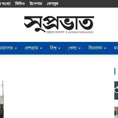
 সংখ্যা
ভিডিও
ইপেপার
ফেসবুক
মহানগর
দেশগ্রাম
বিশ্ব
খেলা
বিনোদন
ম
Suprobhat
Bangladesh