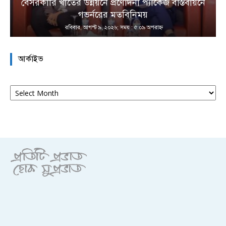
বেসরকারি খাতের উন্নয়নে প্রণোদনা প্যাকেজ বাস্তবায়নে
া
গভর্নরের মতবিনিময়
রবিবার, আগস্ট ৯, ২০২৬; সময় : ৫:০৯ অপরাহ্ণ
আর্কাইভ
আর্কাইভ