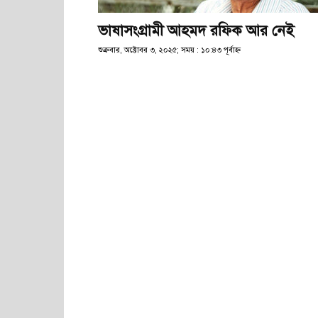
ভাষাসংগ্রামী আহমদ রফিক আর নেই
শুক্রবার, অক্টোবর ৩, ২০২৫; সময় : ১০:৪৩ পূর্বাহ্ণ