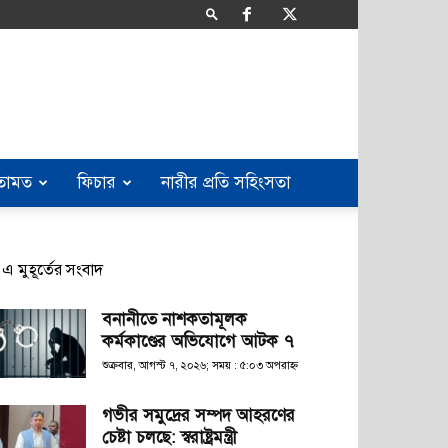
তামত
ফিচার
নারীর প্রতি সহিংসতা
এ মুহূর্তের সংবাদ
বনানীতে নাশকতামূলক
কর্মকাণ্ডের অভিযোগে আটক ৭
শুক্রবার, আগস্ট ৭, ২০২৬; সময় : ৫:০৩ অপরাহ্ণ
গভীর সমুদ্রের সম্পদ আহরণের
চেষ্টা চলছে: স্বরাষ্ট্রমন্ত্রী