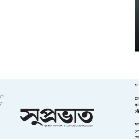
সম
প্
কর
চট
সম
প্
ফ