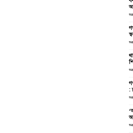
ব
আ
শুক
গ
স্ব
শুক
থা
শ
শুক
গ
: 
শুক
‘
আ
শুক