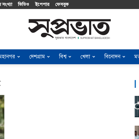
 সংখ্যা
ভিডিও
ইপেপার
ফেসবুক
মহানগর
দেশগ্রাম
বিশ্ব
খেলা
বিনোদন
ম
Suprobhat
ই
Bangladesh