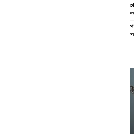
হা
শুক
পর
শুক