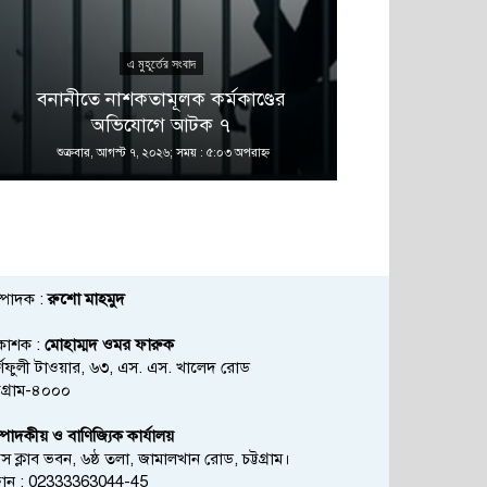
এ মুহূর্তের সংবাদ
এ 
বনানীতে নাশকতামূলক কর্মকাণ্ডের
গভীর সমুদ্রের
অভিযোগে আটক ৭
চলছে: 
শুক্রবার, আগস্ট ৭, ২০২৬; সময় : ৫:০৩ অপরাহ্ণ
শুক্রবার, আগস্ট
্পাদক :
রুশো মাহমুদ
রকাশক :
মোহাম্মদ ওমর ফারুক
্ণফুলী টাওয়ার, ৬৩, এস. এস. খালেদ রোড
্টগ্রাম-৪০০০
্পাদকীয় ও বাণিজ্যিক কার্যালয়
রেস ক্লাব ভবন, ৬ষ্ঠ তলা, জামালখান রোড, চট্টগ্রাম।
োন : 02333363044-45