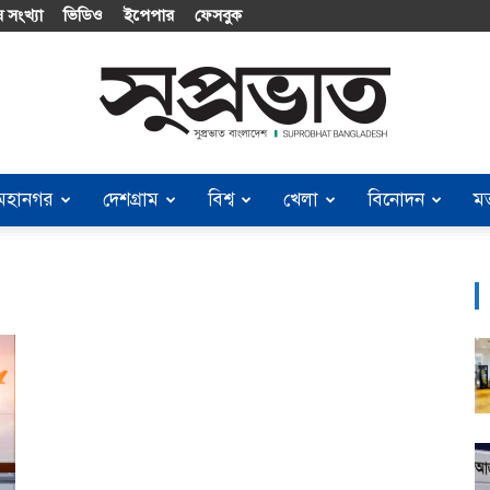
 সংখ্যা
ভিডিও
ইপেপার
ফেসবুক
মহানগর
দেশগ্রাম
বিশ্ব
খেলা
বিনোদন
ম
Suprobhat
Bangladesh