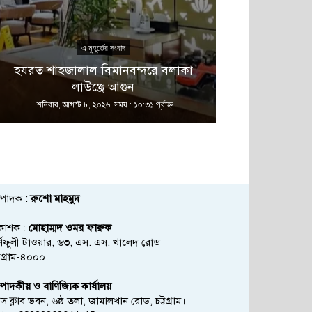
এ মুহূর্তের সংবাদ
এ 
হযরত শাহজালাল বিমানবন্দরে বলাকা
আজ ডিজিএফআই
লাউঞ্জে আগুন
পরিদর্শনে য
শনিবার, আগস্ট ৮, ২০২৬; সময় : ১০:৩১ পূর্বাহ্ণ
শনিবার, আগস্ট ৮,
্পাদক :
রুশো মাহমুদ
রকাশক :
মোহাম্মদ ওমর ফারুক
্ণফুলী টাওয়ার, ৬৩, এস. এস. খালেদ রোড
্টগ্রাম-৪০০০
্পাদকীয় ও বাণিজ্যিক কার্যালয়
রেস ক্লাব ভবন, ৬ষ্ঠ তলা, জামালখান রোড, চট্টগ্রাম।