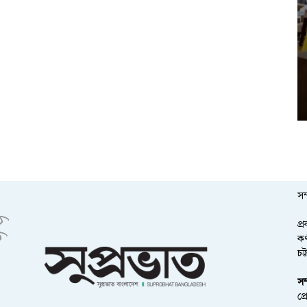
সম
প্
কর
চট
সম
প্