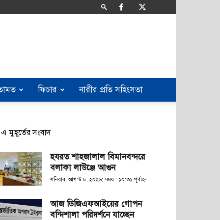
তামত
ফিচার
নারীর প্রতি সহিংসতা
এ মুহূর্তের সংবাদ
হযরত শাহজালাল বিমানবন্দরে
বলাকা লাউঞ্জে আগুন
শনিবার, আগস্ট ৮, ২০২৬; সময় : ১০:৩১ পূর্বাহ্ণ
আজ ডিজিএফআইয়ের গোপন
বন্দিশালা পরিদর্শনে যাচ্ছেন