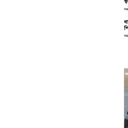
স্ব
শুক
থা
শ
শুক