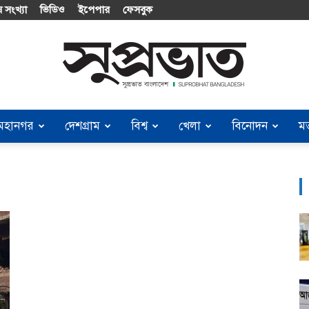
 সংখ্যা
ভিডিও
ইপেপার
ফেসবুক
মহানগর
দেশগ্রাম
বিশ্ব
খেলা
বিনোদন
ম
Suprobhat
Bangladesh