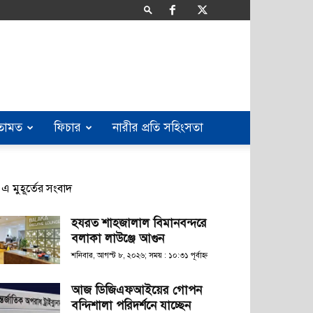
তামত
ফিচার
নারীর প্রতি সহিংসতা
এ মুহূর্তের সংবাদ
হযরত শাহজালাল বিমানবন্দরে
বলাকা লাউঞ্জে আগুন
শনিবার, আগস্ট ৮, ২০২৬; সময় : ১০:৩১ পূর্বাহ্ণ
আজ ডিজিএফআইয়ের গোপন
বন্দিশালা পরিদর্শনে যাচ্ছেন