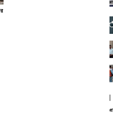
ের
প্