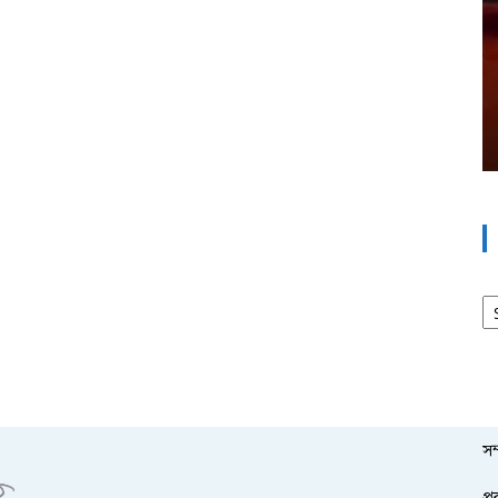
আর
সম
প্