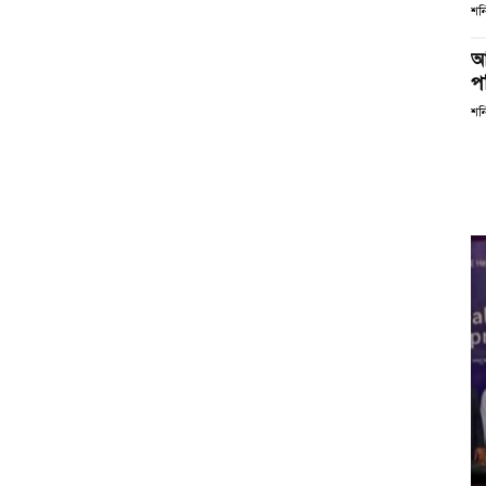
শনি
আ
পর
শনি