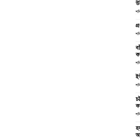
উ
শন
প্
শন
ব
কর
শন
ই
শন
চ
কর
শন
হ
আ