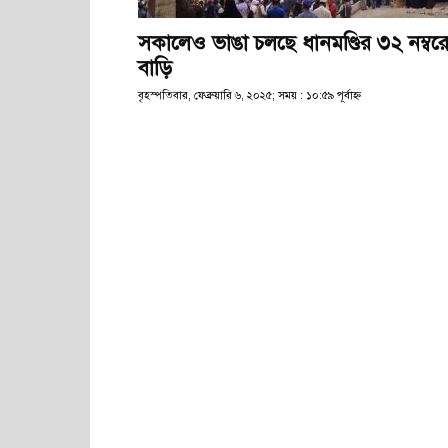
সকালেও ভাঙা চলছে ধানমণ্ডির ৩২ নম্বর
বাড়ি
বৃহস্পতিবার, ফেব্রুয়ারি ৬, ২০২৫; সময় : ১০:৫৯ পূর্বাহ্ণ