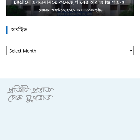
চট্টগ্রামে এসএসসিতে কমেছে পাসের হার ও জিপিএ-৫
সোমবার, আগস্ট ১০, ২০২৬; সময় : ১১:৪০ পূর্বাহ্ণ
আর্কাইভ
আর্কাইভ