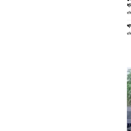
ধর
রব
খ
রব