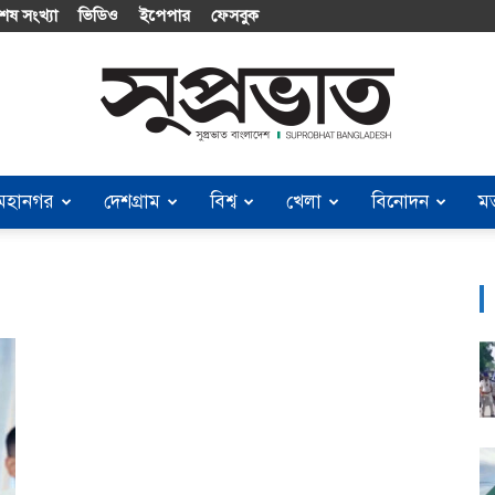
েষ সংখ্যা
ভিডিও
ইপেপার
ফেসবুক
মহানগর
দেশগ্রাম
বিশ্ব
খেলা
বিনোদন
ম
Suprobhat
Bangladesh