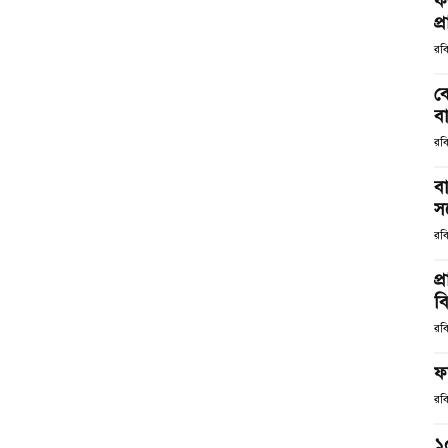
ক
প্
রব
ব
ব
রব
ব
সঙ
রব
প্
ব
রব
ফ
রব
১