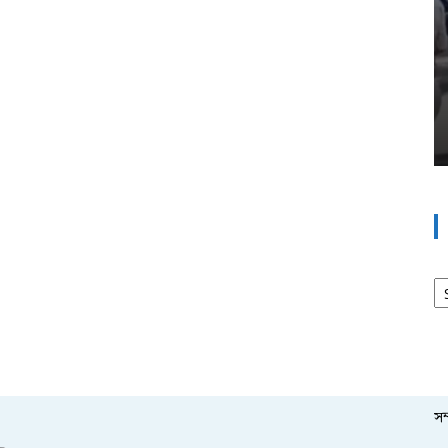
আর
সম