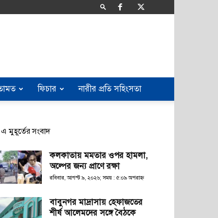
তামত
ফিচার
নারীর প্রতি সহিংসতা
এ মুহূর্তের সংবাদ
কলকাতায় মমতার ওপর হামলা,
অল্পের জন্য প্রাণে রক্ষা
রবিবার, আগস্ট ৯, ২০২৬; সময় : ৫:০৯ অপরাহ্ণ
বাবুনগর মাদ্রাসায় হেফাজতের
শীর্ষ আলেমদের সঙ্গে বৈঠকে